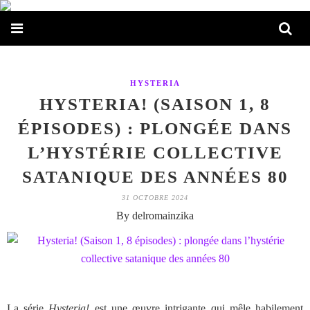
HYSTERIA
HYSTERIA! (SAISON 1, 8
ÉPISODES) : PLONGÉE DANS
L’HYSTÉRIE COLLECTIVE
SATANIQUE DES ANNÉES 80
31 OCTOBRE 2024
By delromainzika
La série
Hysteria!
est une œuvre intrigante qui mêle habilement