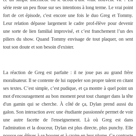
série reste un peu floue sur ses intentions à long terme. Le vrai point
fort de cet épisode, c'est encore une fois le duo Greg et Tommy.
Leur relation dépasse largement le cadre prof-élève pour devenir
une sorte de lien familial improvisé, et c’est franchement l’un des
piliers du show. Quand Tommy envisage de tout plaquer, on sent
tout son doute et son besoin d'exister.
La réaction de Greg est parfaite : il ne joue pas au grand frère
moralisateur. Il se contente de lui rappeler son propre talent en citant
ses textes. C’est simple, c’est pudique, et ça montre à quel point un
mot d'encouragement au bon moment peut tout changer dans la tête
d'un gamin qui se cherche. À côté de ça, Dylan prend aussi du
galon. Son interaction avec une étudiante passionnée permet de voir
une autre facette de l'enseignement. Là où Greg est dans
l'admiration et la douceur, Dylan est plus directe, plus punchy. Elle
pousse ses élèves à se bouger et à croire en leur plume. Ce contraste