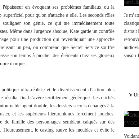
e l'épaisseur en évoquant ses problèmes familiaux ou la
p superficiel pour qu'on s'attache à elle. Les seconds rôles
Je m’at
ur souligner son génie, ce qui tue immédiatement toute
classiq
istes. Même dans l'urgence absolue, Kate garde un contrôle
distrai
age pour une production qui revendiquait une approche
retrouv
creusant un peu, on comprend que Secret Service souffre
audiovis
passe son temps à piocher des éléments chez ses glorieux
saison 
propre marque.
politique ultra-réaliste et le divertissement d’action plus
VO
e résultat final s'avère terriblement générique. Les clichés
ontournable agent double, les dossiers secrets échangés à la
ster, et les supérieurs hiérarchiques forcément louches.
 de famille des personnages semblent calqués sur des
. Heureusement, le casting sauve les meubles et évite le
Voidanc