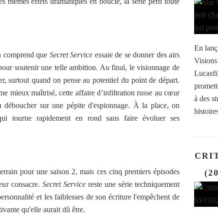
es mêmes effets dramatiques en boucle, la série perd toute
En lanç
 on comprend que
Secret Service
essaie de se donner des airs
Visions
 pour soutenir une telle ambition. Au final, le visionnage de
Lucasfi
er, surtout quand on pense au potentiel du point de départ.
promette
me mieux maîtrisé, cette affaire d’infiltration russe au cœur
à des s
u déboucher sur une pépite d'espionnage. À la place, on
histoire
 qui tourne rapidement en rond sans faire évoluer ses
CRIT
errain pour une saison 2, mais ces cinq premiers épisodes
(2
leur consacre.
Secret Service
reste une série techniquement
rsonnalité et les faiblesses de son écriture l'empêchent de
vante qu'elle aurait dû être.