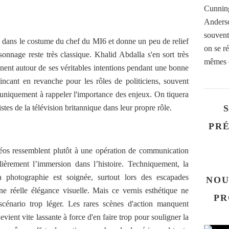
Cunning
Anderso
souvent
dans le costume du chef du MI6 et donne un peu de relief
on se ré
onnage reste très classique. Khalid Abdalla s'en sort très
mêmes e
anent autour de ses véritables intentions pendant une bonne
incant en revanche pour les rôles de politiciens, souvent
t uniquement à rappeler l'importance des enjeux. On tiquera
istes de la télévision britannique dans leur propre rôle.
PRÉ
méos ressemblent plutôt à une opération de communication
lièrement l’immersion dans l’histoire. Techniquement, la
a photographie est soignée, surtout lors des escapades
NOU
une réelle élégance visuelle. Mais ce vernis esthétique ne
PR
 scénario trop léger. Les rares scènes d'action manquent
ient vite lassante à force d'en faire trop pour souligner la