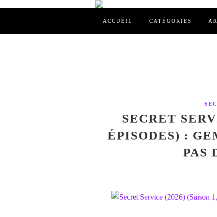
ACCUEIL
CATÉGORIES
AR
SEC
SECRET SERVIC
ÉPISODES) : G
PAS 