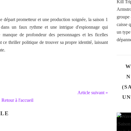
Kill Tr
Armstro
groupe d
de départ prometteur et une production soignée, la saison 1
caisse 
t dans un faux rythme et une intrigue d'espionnage qui
un type
e manque de profondeur des personnages et les ficelles
dépanne
ce thriller politique de trouver sa propre identité, laissant
te.
W
N
(S
Article suivant »
UN
Retour à l'accueil
CLE