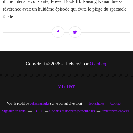
d'une intensité constante, Power Book III: Raising Kanan tire sa
révérence avec un huitième épisode qui évite le piège du spectacle
facile....
Copyright © 2026 - Hébergé par
Overblog
MB Tech
Voir le profil de
delromainzika
sur le portail Overblog
Top articles
Contact
Signaler un abus
C.G.U.
Cookies et données personnelles
Préférences cookies