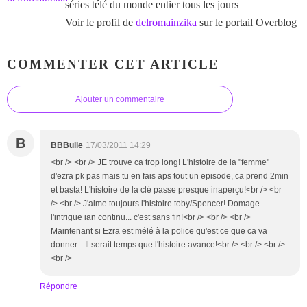
séries télé du monde entier tous les jours
Voir le profil de
delromainzika
sur le portail Overblog
COMMENTER CET ARTICLE
Ajouter un commentaire
B
BBBulle
17/03/2011 14:29
<br /> <br /> JE trouve ca trop long! L'histoire de la "femme"
d'ezra pk pas mais tu en fais aps tout un episode, ca prend 2min
et basta! L'histoire de la clé passe presque inaperçu!<br /> <br
/> <br /> J'aime toujours l'histoire toby/Spencer! Domage
l'intrigue ian continu... c'est sans fin!<br /> <br /> <br />
Maintenant si Ezra est mélé à la police qu'est ce que ca va
donner... Il serait temps que l'histoire avance!<br /> <br /> <br />
<br />
Répondre