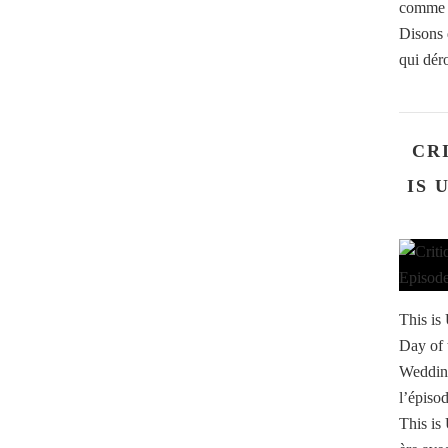
comme l
Disons 
qui déro
CRI
IS 
This is
Day of 
Wedding
l’épiso
This is