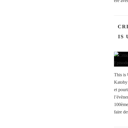
ère ave
CRI
IS 
This is
Katoby 
et pour
l’évène
100ème 
faire de