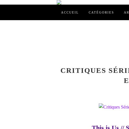
ACCUEIL
CATÉGORIES
AR
CRITIQUES SÉRIES
E
This is Us // 