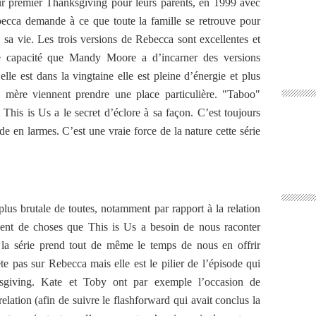
eur premier Thanksgiving pour leurs parents, en 1999 avec
ecca demande à ce que toute la famille se retrouve pour
e sa vie. Les trois versions de Rebecca sont excellentes et
te capacité que Mandy Moore a d’incarner des versions
lle est dans la vingtaine elle est pleine d’énergie et plus
 de mère viennent prendre une place particulière. "Taboo"
 This is Us a le secret d’éclore à sa façon. C’est toujours
de en larmes. C’est une vraie force de la nature cette série
lus brutale de toutes, notamment par rapport à la relation
ment de choses que This is Us a besoin de nous raconter
la série prend tout de même le temps de nous en offrir
te pas sur Rebecca mais elle est le pilier de l’épisode qui
ksgiving. Kate et Toby ont par exemple l’occasion de
relation (afin de suivre le flashforward qui avait conclus la