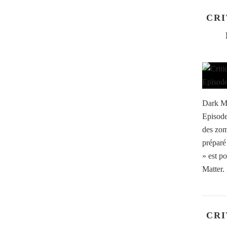
CRI
Dark Ma
Episode
des zom
préparé 
» est p
Matter. 
CRI