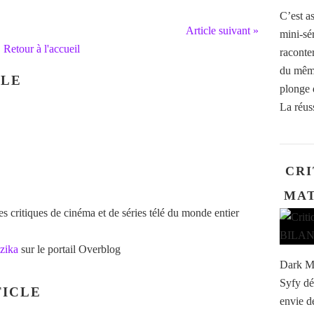
C’est as
Article suivant »
mini-sé
Retour à l'accueil
raconte
du même
CLE
plonge 
La réus
CRI
MAT
 critiques de cinéma et de séries télé du monde entier
zika
sur le portail Overblog
Dark Ma
Syfy dé
ICLE
envie d