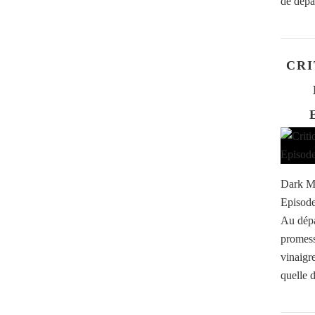
de dépar
CRI
Dark Ma
Episode
Au dépa
promess
vinaigr
quelle d