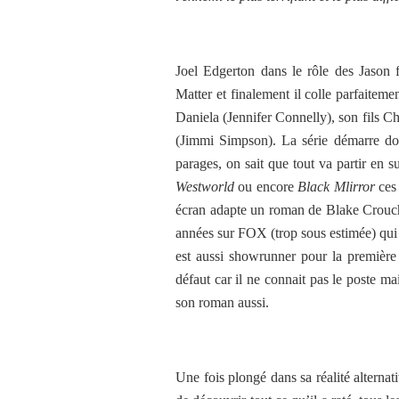
Joel Edgerton dans le rôle des Jason f
Matter et finalement il colle parfaite
Daniela (Jennifer Connelly), son fils C
(Jimmi Simpson). La série démarre do
parages, on sait que tout va partir en 
Westworld
ou encore
Black Mlirror
ces 
écran adapte un roman de Blake Crouch
années sur FOX (trop sous estimée) qui a
est aussi showrunner pour la première
défaut car il ne connait pas le poste ma
son roman aussi.
Une fois plongé dans sa réalité alternat