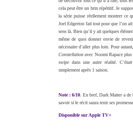
de découvrir tout ce qu’il a raté, tous l
cela peut être un brin répétitif. Je sup
la série puisse réellement montrer ce q
Joel Edgerton fait tout pour que l’on ai
sens là. Bien qu’il y ait quelques élém
même de quoi donner envie de revenir.
nécessaire d’aller plus loin. Pour auta
Constellation
avec Noomi Rapace plus tô
swipe
dans une autre réalité. C’était
simplement après 1 saison.
Note : 6/10
. En bref, Dark Matter a de
savoir si le récit saura tenir ses promess
Disponible sur Apple TV+