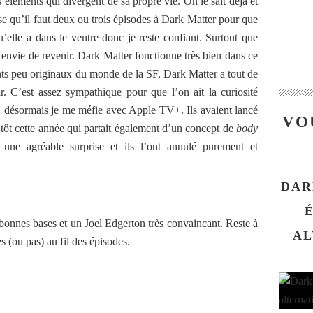
es éléments qui divergent de sa propre vie. On le sait déjà et
pose qu’il faut deux ou trois épisodes à Dark Matter pour que
u’elle a dans le ventre donc je reste confiant. Surtout que
t envie de revenir. Dark Matter fonctionne très bien dans ce
ents peu originaux du monde de la SF, Dark Matter a tout de
 C’est assez sympathique pour que l’on ait la curiosité
nt, désormais je me méfie avec Apple TV+. Ils avaient lancé
VO
t cette année qui partait également d’un concept de
body
 une agréable surprise et ils l’ont annulé purement et
DAR
 bonnes bases et un Joel Edgerton très convaincant. Reste à
AL
es (ou pas) au fil des épisodes.