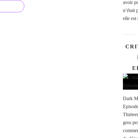
avoir p
n’était
elle est
CRI
E
Dark Ma
Episode
Thirte
gros pr
comment