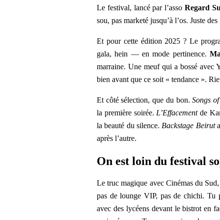
Le festival, lancé par l’asso
Regard S
sou, pas marketé jusqu’à l’os. Juste des 
Et pour cette édition 2025 ? Le progr
gala, hein — en mode pertinence.
Ma
marraine. Une meuf qui a bossé avec Yo
bien avant que ce soit « tendance ». Rie
Et côté sélection, que du bon.
Songs o
la première soirée.
L’Effacement
de Kar
la beauté du silence.
Backstage Beirut
après l’autre.
On est loin du festival s
Le truc magique avec Cinémas du Sud, c
pas de lounge VIP, pas de chichi. Tu pe
avec des lycéens devant le bistrot en f