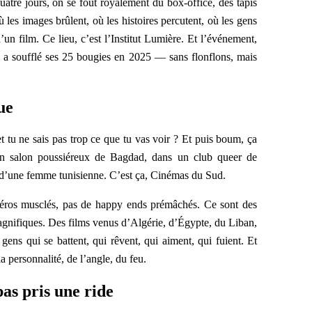
tre jours, on se fout royalement du box-office, des tapis
ù les images brûlent, où les histoires percutent, où les gens
d’un film. Ce lieu, c’est l’Institut Lumière. Et l’événement,
i a soufflé ses 25 bougies en 2025 — sans flonflons, mais
ue
t tu ne sais pas trop ce que tu vas voir ? Et puis boum, ça
n salon poussiéreux de Bagdad, dans un club queer de
 d’une femme tunisienne. C’est ça, Cinémas du Sud.
 héros musclés, pas de happy ends prémâchés. Ce sont des
magnifiques. Des films venus d’Algérie, d’Égypte, du Liban,
gens qui se battent, qui rêvent, qui aiment, qui fuient. Et
la personnalité, de l’angle, du feu.
pas pris une ride