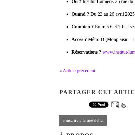
Où ?
Institut Lumière, 25 rue du
Quand ?
Du 23 au 26 avril 2025
Combien ?
Entre 5 € et 7 € la s
Accès ?
Métro D (Monplaisir – L
Réservations ?
www.institut-lum
« Article précédent
PARTAGER CET ARTI
S'inscrire à la newsletter