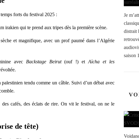
mé
temps forts du festival 2025 :
Je m’at
classiq
ilm irakien qui te prend aux tripes dès la première scène.
distrai
retrouv
 sèche et magnifique, avec un prof paumé dans l’Algérie
audiovis
saison 
minine avec
Backstage Beirut
(ouf !) et
Aïcha et les
révoltée.
lm palestinien tendu comme un câble. Suivi d’un débat avec
 comble.
VO
des cafés, des éclats de rire. On vit le festival, on ne le
rise de tête)
Voidanc