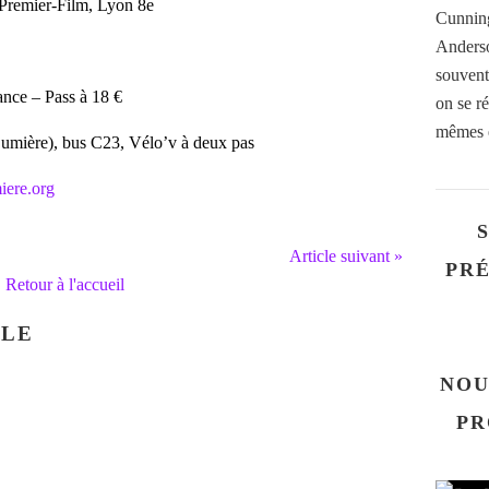
 Premier-Film, Lyon 8e
Cunning
Anderso
souvent
éance – Pass à 18 €
on se ré
mêmes e
umière), bus C23, Vélo’v à deux pas
iere.org
Article suivant »
PRÉ
Retour à l'accueil
CLE
NOU
PR