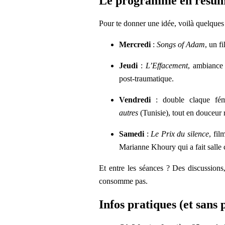
Le programme en résu
Pour te donner une idée, voilà quelques 
Mercredi
:
Songs of Adam
, un f
Jeudi
:
L’Effacement
, ambiance
post-traumatique.
Vendredi
: double claque fé
autres
(Tunisie), tout en douceur 
Samedi
:
Le Prix du silence
, fi
Marianne Khoury qui a fait salle
Et entre les séances ? Des discussions, 
consomme pas.
Infos pratiques (et sans p