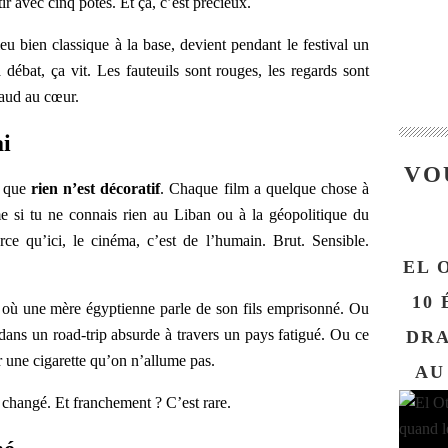
ir avec cinq potes. Et ça, c’est précieux.
eu bien classique à la base, devient pendant le festival un
 débat, ça vit. Les fauteuils sont rouges, les regards sont
haud au cœur.
ai
VO
t que
rien n’est décoratif
. Chaque film a quelque chose à
 si tu ne connais rien au Liban ou à la géopolitique du
e qu’ici, le cinéma, c’est de l’humain. Brut. Sensible.
EL 
10 
où une mère égyptienne parle de son fils emprisonné. Ou
 dans un road-trip absurde à travers un pays fatigué. Ou ce
DRA
r une cigarette qu’on n’allume pas.
AU
 changé. Et franchement ? C’est rare.