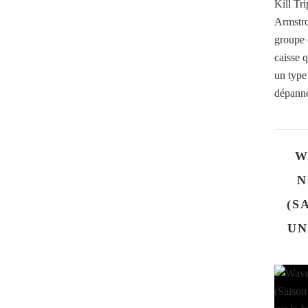
Kill Tr
Armstro
groupe d
caisse 
un type
dépanne
W
N
(S
UN