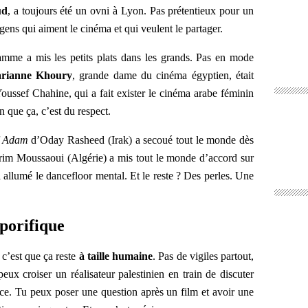
ud
, a toujours été un ovni à Lyon. Pas prétentieux pour un
gens qui aiment le cinéma et qui veulent le partager.
amme a mis les petits plats dans les grands. Pas en mode
rianne Khoury
, grande dame du cinéma égyptien, était
ussef Chahine, qui a fait exister le cinéma arabe féminin
n que ça, c’est du respect.
f Adam
d’Oday Rasheed (Irak) a secoué tout le monde dès
im Moussaoui (Algérie) a mis tout le monde d’accord sur
a allumé le dancefloor mental. Et le reste ? Des perles. Une
oporifique
’est que ça reste
à taille humaine
. Pas de vigiles partout,
ux croiser un réalisateur palestinien en train de discuter
ace. Tu peux poser une question après un film et avoir une