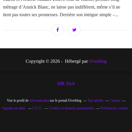
métrage d’Annick Blanc, ne laisse pas indifférent, même s’il ne
tient pas toutes ses promesses. Derrière son intrigue simple –...
Copyright © 2026 - Hébergé par
Overblog
MB Tech
Voir le profil de
delromainzika
sur le portail Overblog
Top articles
Contact
Signaler un abus
C.G.U.
Cookies et données personnelles
Préférences cookies