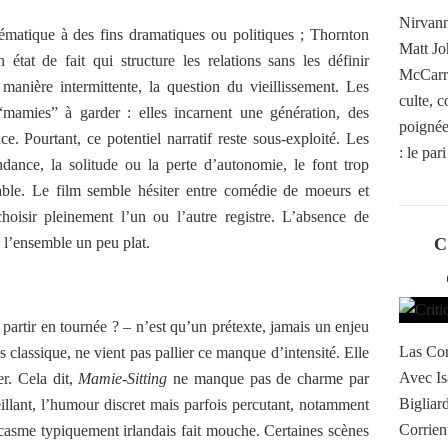
Nirvann
 thématique à des fins dramatiques ou politiques ; Thornton
Matt Jo
 état de fait qui structure les relations sans les définir
McCarro
manière intermittente, la question du vieillissement. Les
culte, 
amies” à garder : elles incarnent une génération, des
poignée 
ce. Pourtant, ce potentiel narratif reste sous-exploité. Les
: le par
ndance, la solitude ou la perte d’autonomie, le font trop
able. Le film semble hésiter entre comédie de moeurs et
oisir pleinement l’un ou l’autre registre. L’absence de
 l’ensemble un peu plat.
C
partir en tournée ? – n’est qu’un prétexte, jamais un enjeu
Las Cor
s classique, ne vient pas pallier ce manque d’intensité. Elle
Avec Is
er. Cela dit,
Mamie-Sitting
ne manque pas de charme par
Bigliar
illant, l’humour discret mais parfois percutant, notamment
Corrient
casme typiquement irlandais fait mouche. Certaines scènes