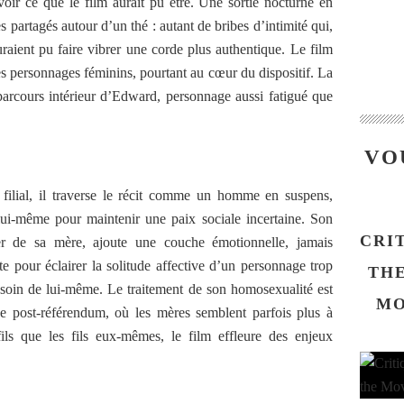
voir ce que le film aurait pu être. Une sortie nocturne en
partagés autour d’un thé : autant de bribes d’intimité qui,
uraient pu faire vibrer une corde plus authentique. Le film
es personnages féminins, pourtant au cœur du dispositif. La
parcours intérieur d’Edward, personnage aussi fatigué que
VO
ir filial, il traverse le récit comme un homme en suspens,
lui-même pour maintenir une paix sociale incertaine. Son
CRI
ier de sa mère, ajoute une couche émotionnelle, jamais
e pour éclairer la solitude affective d’un personnage trop
THE
 soin de lui-même. Le traitement de son homosexualité est
MO
e post-référendum, où les mères semblent parfois plus à
fils que les fils eux-mêmes, le film effleure des enjeux