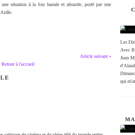
une situation à la fois banale et absurde, porté par une
C
Ardle.
Les Dim
Avec Bl
Article suivant »
Juan Mi
Retour à l'accueil
d'Alaud
Dimanch
CLE
qui m'at
MA
 critiques de cinéma et de séries télé du monde entier