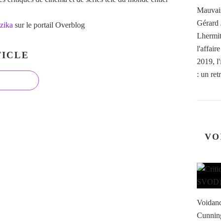
Mauvais
Gérard 
zika
sur le portail Overblog
Lhermit
l'affai
ICLE
2019, l
: un retr
VO
Voidanc
Cunning