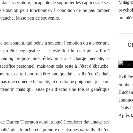
Milagr
ans sa voiture, incapable de supporter les caprices de ses
psychol
e situation peut fonctionner, à condition de ne pas tomber
première
vanche, laisse peu de souvenirs.
 transparent, qui peine à soutenir l’émotion ou à créer une
C
t pu être négligeable si le reste du film était plus affirmé
Sitting
propose une réflexion sur la charge mentale, la
 sacrifice personnel, mais tout cela reste à l’état d’ébauche.
ntrer, ce qui pourrait être une qualité… s’il n’en résultait
Evil De
 pas une comédie hilarante, ni un drame poignant : juste un
Souheil
attendrir, mais qui laisse peu d’écho une fois le générique
Buchana
annonc
j'étais 
Après l
 de Darren Thornton aurait gagné à explorer davantage ses
lité plus franche et à prendre des risques narratifs. Il n’en