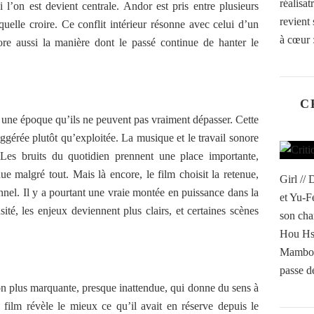
réalisa
 l’on est devient centrale. Andor est pris entre plusieurs
revient 
quelle croire. Ce conflit intérieur résonne avec celui d’un
à cœur :
re aussi la manière dont le passé continue de hanter le
C
une époque qu’ils ne peuvent pas vraiment dépasser. Cette
suggérée plutôt qu’exploitée. La musique et le travail sonore
 Les bruits du quotidien prennent une place importante,
e malgré tout. Mais là encore, le film choisit la retenue,
Girl //
nnel. Il y a pourtant une vraie montée en puissance dans la
et Yu-F
sité, les enjeux deviennent plus clairs, et certaines scènes
son cha
Hou Hs
Mambo o
passe de
on plus marquante, presque inattendue, qui donne du sens à
 film révèle le mieux ce qu’il avait en réserve depuis le