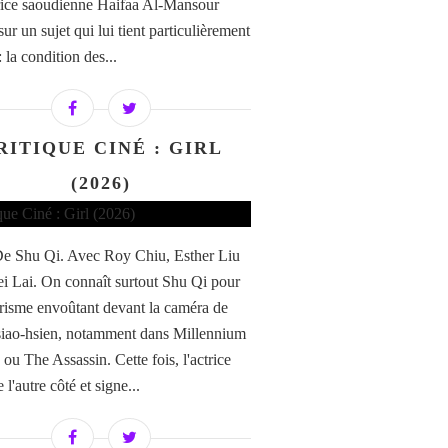
trice saoudienne Haifaa Al-Mansour
sur un sujet qui lui tient particulièrement
 la condition des...
RITIQUE CINÉ : GIRL
(2026)
 De Shu Qi. Avec Roy Chiu, Esther Liu
ei Lai. On connaît surtout Shu Qi pour
risme envoûtant devant la caméra de
iao-hsien, notamment dans Millennium
u The Assassin. Cette fois, l'actrice
 l'autre côté et signe...