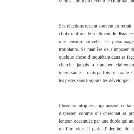
vérités, aurait pu devenir le cœur batta
Ses réactions restent souvent en retrait,
choix renforce le sentiment de distance
une tension nouvelle. Le personnag
troublante. Sa manière de s’imposer da
quelque chose d’inquiétant dans sa façon
cherche jamais à trancher clairemen
intéressante… mais parfois frustrante. C
les pistes sans toujours les développer.
Plusieurs intrigues apparaissent, certai
disperser, comme s’il cherchait sa pr
lenteur, accentuée par une durée qui au
un film vide. Il parle d’identité, d