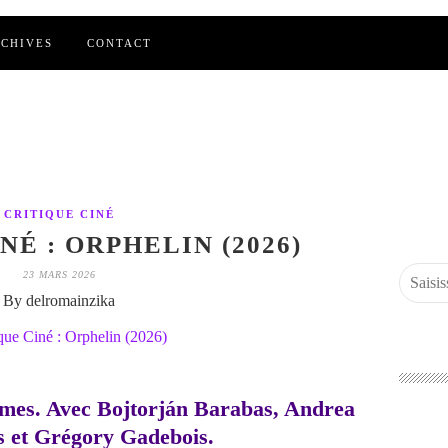
CHIVES
CONTACT
CRITIQUE CINÉ
NÉ : ORPHELIN (2026)
23 MARS 2026
By delromainzika
emes. Avec Bojtorján Barabas, Andrea
 et Grégory Gadebois.