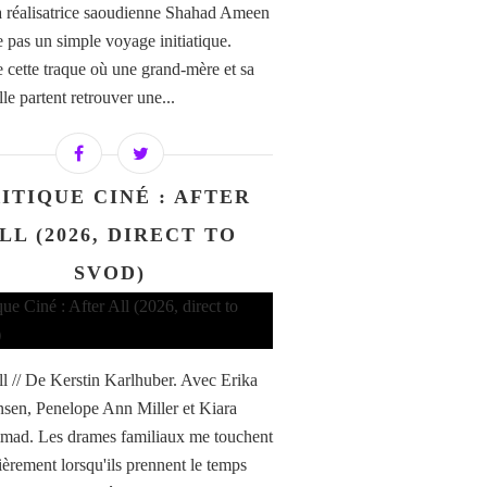
la réalisatrice saoudienne Shahad Ameen
e pas un simple voyage initiatique.
e cette traque où une grand-mère et sa
ille partent retrouver une...
ITIQUE CINÉ : AFTER
LL (2026, DIRECT TO
SVOD)
ll // De Kerstin Karlhuber. Avec Erika
nsen, Penelope Ann Miller et Kiara
ad. Les drames familiaux me touchent
lièrement lorsqu'ils prennent le temps