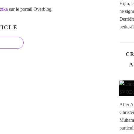
Hijra, 
zika
sur le portail Overblog
ne sign
Derrièr
ICLE
petite-f
CR
A
After A
Christe
Muhamm
particu