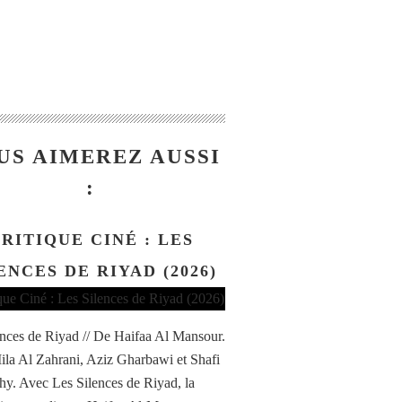
US AIMEREZ AUSSI
:
RITIQUE CINÉ : LES
ENCES DE RIYAD (2026)
ences de Riyad // De Haifaa Al Mansour.
la Al Zahrani, Aziz Gharbawi et Shafi
hy. Avec Les Silences de Riyad, la