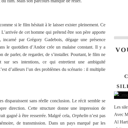
nt du film. Mais son parcours manque de relief.
 comme si le film hésitait à le laisser exister pleinement. Ce
. L’arrivée de cet homme qui prétend être son père apporte
e, incarné par Grégory Gadebois, dégage une présence
ns le quotidien d’Andor crée un malaise constant. Il y a
VO
 de parler, de regarder, de s’installer. Pourtant, le film ne
t sur ses intentions, ce qui entretient une ambiguïté
’est d’ailleurs l’un des problèmes du scénario : il multiplie
C
SIL
nes disparaissent sans réelle conclusion. Le récit semble se
Les sil
opre direction. Cette structure donne une impression de
Avec Mi
rait gagné à être resserrée. Malgré cela,
Orphelin
n’est pas
Al Hart
e mémoire, de transmission. Dans un pays marqué par les