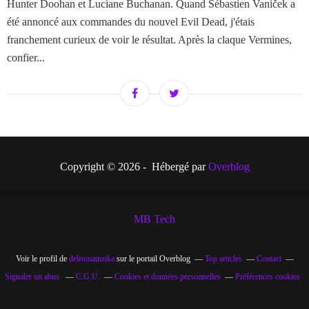
Hunter Doohan et Luciane Buchanan. Quand Sébastien Vaniček a
été annoncé aux commandes du nouvel Evil Dead, j'étais
franchement curieux de voir le résultat. Après la claque Vermines,
confier...
Copyright © 2026 - Hébergé par
Overblog
MB Tech
Voir le profil de
delromainzika
sur le portail Overblog
Top articles
Contact
Signaler un abus
C.G.U.
Cookies et données personnelles
Préférences cookies