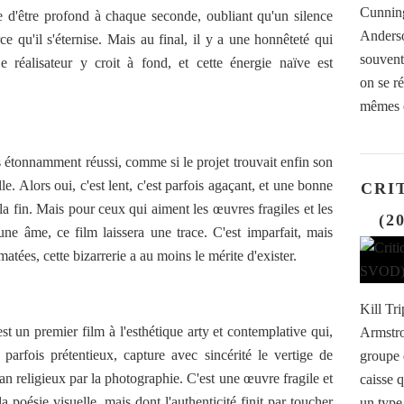
Cunning
e d'être profond à chaque seconde, oubliant qu'un silence
Anderso
rce qu'il s'éternise. Mais au final, il y a une honnêteté qui
souvent
 réalisateur y croit à fond, et cette énergie naïve est
on se ré
mêmes e
s étonnamment réussi, comme si le projet trouvait enfin son
le. Alors oui, c'est lent, c'est parfois agaçant, et une bonne
CRIT
la fin. Mais pour ceux qui aiment les œuvres fragiles et les
(2
ne âme, ce film laissera une trace. C'est imparfait, mais
tées, cette bizarrerie a au moins le mérite d'exister.
Kill Tr
st un premier film à l'esthétique arty et contemplative qui,
Armstro
parfois prétentieux, capture avec sincérité le vertige de
groupe d
can religieux par la photographie. C'est une œuvre fragile et
caisse 
la poésie visuelle, mais dont l'authenticité finit par toucher
un type