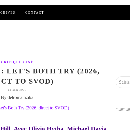
CHIVES
CONTACT
CRITIQUE CINÉ
: LET'S BOTH TRY (2026,
ECT TO SVOD)
14 MAI 2026
By delromainzika
 Hill. Avec Olivia Hytha, Michael Davis