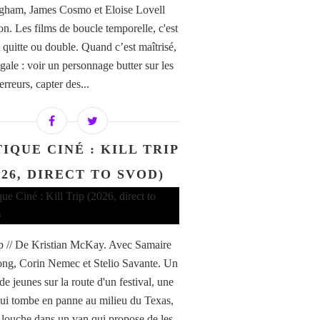
ham, James Cosmo et Eloise Lovell
n. Les films de boucle temporelle, c'est
 quitte ou double. Quand c’est maîtrisé,
gale : voir un personnage butter sur les
rreurs, capter des...
IQUE CINÉ : KILL TRIP
026, DIRECT TO SVOD)
ip // De Kristian McKay. Avec Samaire
ng, Corin Nemec et Stelio Savante. Un
e jeunes sur la route d'un festival, une
qui tombe en panne au milieu du Texas,
 louche dans un van qui propose de les