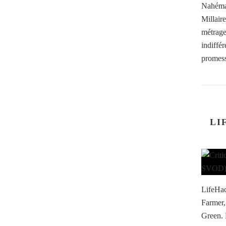
Nahéma 
Millair
métrage
indiffér
promess
LI
LifeHac
Farmer
Green. 