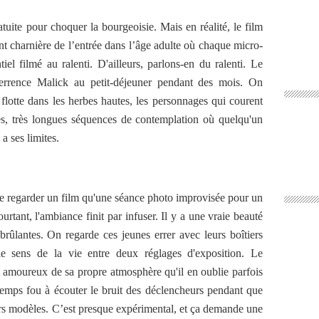
atuite pour choquer la bourgeoisie. Mais en réalité, le film
ent charnière de l’entrée dans l’âge adulte où chaque micro-
el filmé au ralenti. D'ailleurs, parlons-en du ralenti. Le
errence Malick au petit-déjeuner pendant des mois. On
 flotte dans les herbes hautes, les personnages qui courent
rès, très longues séquences de contemplation où quelqu'un
 a ses limites.
e regarder un film qu'une séance photo improvisée pour un
ant, l'ambiance finit par infuser. Il y a une vraie beauté
brûlantes. On regarde ces jeunes errer avec leurs boîtiers
le sens de la vie entre deux réglages d'exposition. Le
nt amoureux de sa propre atmosphère qu'il en oublie parfois
temps fou à écouter le bruit des déclencheurs pendant que
urs modèles. C’est presque expérimental, et ça demande une