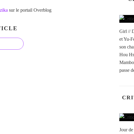
zika
sur le portail Overblog
ICLE
Girl //
et Yu-F
son cha
Hou Hs
Mambo o
passe de
CRI
Jour de