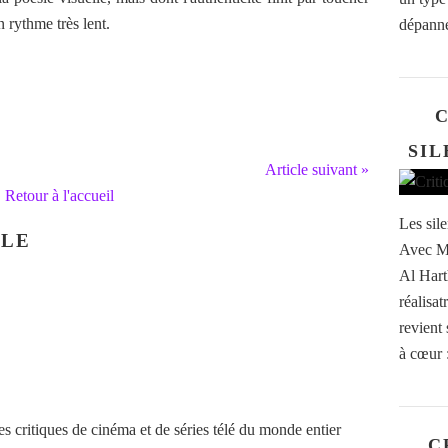
 rythme très lent.
dépanne
C
SIL
Article suivant »
Retour à l'accueil
Les sil
CLE
Avec Mi
Al Hart
réalisa
revient 
à cœur :
 critiques de cinéma et de séries télé du monde entier
C