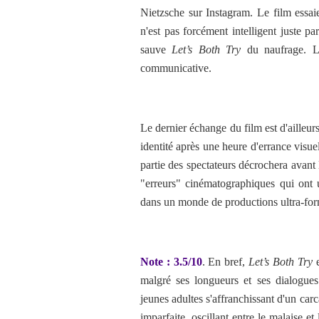
Nietzsche sur Instagram. Le film essai
n'est pas forcément intelligent juste pa
sauve
Let’s Both Try
du naufrage. Le
communicative.
Le dernier échange du film est d'ailleur
identité après une heure d'errance visuel
partie des spectateurs décrochera avant 
"erreurs" cinématographiques qui ont u
dans un monde de productions ultra-forma
Note : 3.5/10
. En bref,
Let’s Both Try
e
malgré ses longueurs et ses dialogues 
jeunes adultes s'affranchissant d'un car
imparfaite, oscillant entre le malaise et 