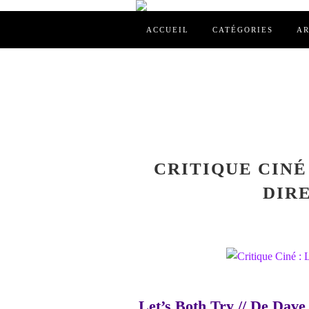
ACCUEIL
CATÉGORIES
AR
CRITIQUE CINÉ 
DIR
Let’s Both Try // De Dave