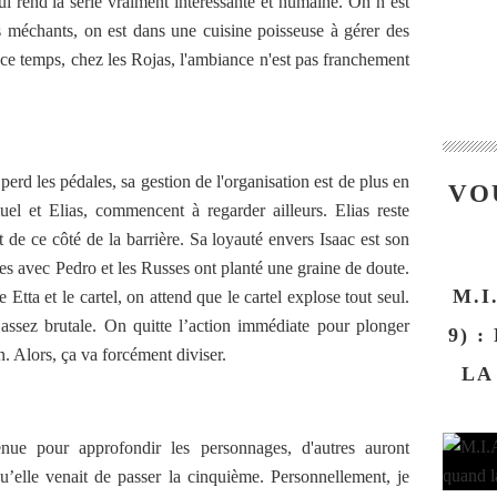
ui rend la série vraiment intéressante et humaine. On n’est
méchants, on est dans une cuisine poisseuse à gérer des
 ce temps, chez les Rojas, l'ambiance n'est pas franchement
 perd les pédales, sa gestion de l'organisation est de plus en
VO
uel et Elias, commencent à regarder ailleurs. Elias reste
nt de ce côté de la barrière. Sa loyauté envers Isaac est son
tres avec Pedro et les Russes ont planté une graine de doute.
M.I
Etta et le cartel, on attend que le cartel explose tout seul.
assez brutale. On quitte l’action immédiate pour plonger
9) 
. Alors, ça va forcément diviser.
LA
nue pour approfondir les personnages, d'autres auront
qu’elle venait de passer la cinquième. Personnellement, je