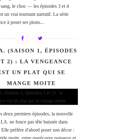
e sang, le choc — les épisodes 3 et 4
t un vrai tournant narratif. La série
e à poser ses pions...
A. (SAISON 1, ÉPISODES
ET 2) : LA VENGEANCE
EST UN PLAT QUI SE
MANGE MOITE
s deux premiers épisodes, la nouvelle
.I.A. ne fonce pas tête baissée dans
. Elle préfère d'abord poser son décor :
ride moite, entre marécages poisseux et