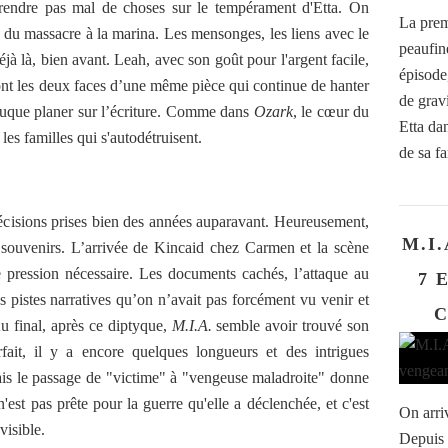
endre pas mal de choses sur le tempérament d'Etta. On
La prem
r du massacre à la marina. Les mensonges, les liens avec le
peaufin
déjà là, bien avant. Leah, avec son goût pour l'argent facile,
épisode
sont les deux faces d’une même pièce qui continue de hanter
de grav
buque planer sur l’écriture. Comme dans
Ozark
, le cœur du
Etta da
 les familles qui s'autodétruisent.
de sa fa
écisions prises bien des années auparavant. Heureusement,
M.I.
s souvenirs. L’arrivée de Kincaid chez Carmen et la scène
 pression nécessaire. Les documents cachés, l’attaque au
7 
es pistes narratives qu’on n’avait pas forcément vu venir et
C
u final, après ce diptyque,
M.I.A.
semble avoir trouvé son
fait, il y a encore quelques longueurs et des intrigues
mais le passage de "victime" à "vengeuse maladroite" donne
n'est pas prête pour la guerre qu'elle a déclenchée, et c'est
On arri
visible.
Depuis 