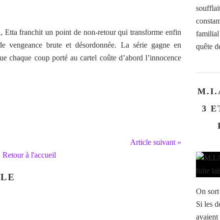
soufflai
constam
, Etta franchit un point de non-retour qui transforme enfin
familial
de vengeance brute et désordonnée. La série gagne en
quête de
ue chaque coup porté au cartel coûte d’abord l’innocence
M.I.
3 E
Article suivant »
Retour à l'accueil
CLE
On sort
Si les 
avaient