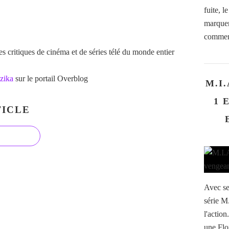
fuite, l
marquen
commenc
 critiques de cinéma et de séries télé du monde entier
zika
sur le portail Overblog
M.I.
1 
ICLE
Avec se
série M
l'action
une Flo