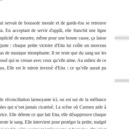
qui servait de boussole morale et de garde-fou se retrouve
ta. En acceptant de servir d'appât, elle franchit une ligne
mplicité de meurtre, même pour une bonne cause, ça laisse
juste : chaque petite victoire d'Etta lui coûte un morceau
pas de musique triomphante. Il ne reste que du sang sur les
fossé qui se creuse avec ceux qu’elle aime. Au milieu de ce
. Elle est le miroir inversé d'Etta : ce qu’elle aurait pu
de réconciliation larmoyante ici, on est sur de la méfiance
iales qui n’ont jamais cicatrisé. La scène où Carmen aide à
atrice. Elle déteste ce que fait Etta, elle désapprouve chaque
este le sang. Elle intervient pour protéger la petite, malgré