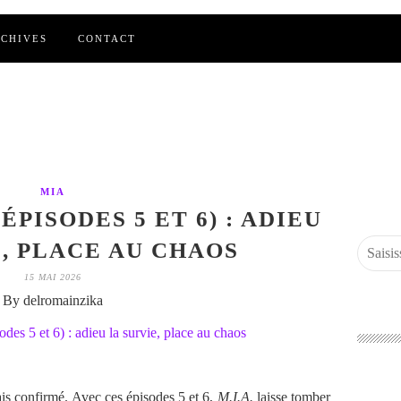
CHIVES
CONTACT
MIA
, ÉPISODES 5 ET 6) : ADIEU
E, PLACE AU CHAOS
15 MAI 2026
By delromainzika
ais confirmé. Avec ces épisodes 5 et 6,
M.I.A.
laisse tomber