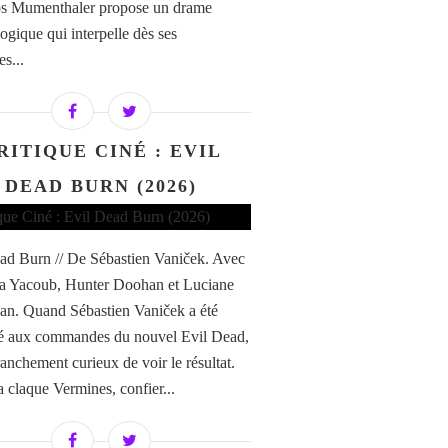
os Mumenthaler propose un drame
ogique qui interpelle dès ses
s...
RITIQUE CINÉ : EVIL
DEAD BURN (2026)
ad Burn // De Sébastien Vaniček. Avec
a Yacoub, Hunter Doohan et Luciane
n. Quand Sébastien Vaniček a été
é aux commandes du nouvel Evil Dead,
franchement curieux de voir le résultat.
a claque Vermines, confier...