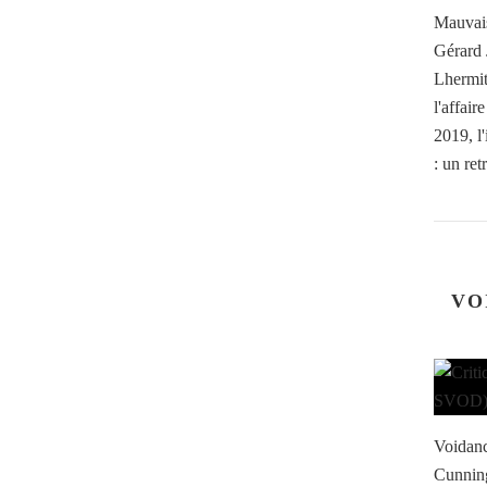
Mauvais
Gérard 
Lhermit
l'affai
2019, l
: un retr
VO
Voidanc
Cunning