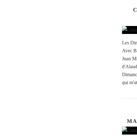
C
Les Dim
Avec Bl
Juan Mi
d'Alaud
Dimanch
qui m'at
MA