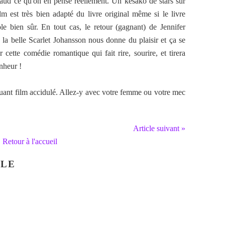
chaud ce qu'on en pense réellement. Un késako de stars sur
lm est très bien adapté du livre original même si le livre
e bien sûr. En tout cas, le retour (gagnant) de Jennifer
, la belle Scarlet Johansson nous donne du plaisir et ça se
 cette comédie romantique qui fait rire, sourire, et tirera
nheur !
iquant film accidulé. Allez-y avec votre femme ou votre mec
Article suivant »
Retour à l'accueil
CLE