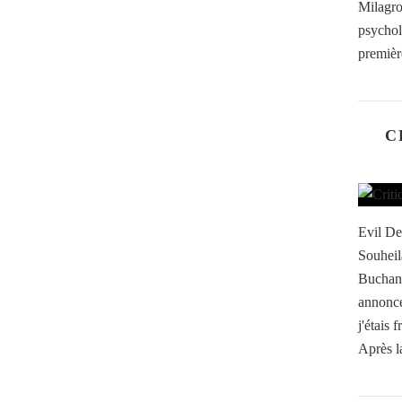
Milagr
psychol
première
C
Evil De
Souheil
Buchana
annonc
j'étais 
Après l