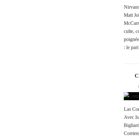
Nirvann
Matt Jo
McCarro
culte, 
poignée 
: le par
C
Las Cor
Avec Is
Bigliar
Corrient