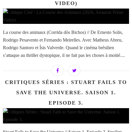
VIDEO)
La course des animaux (Corrida dòs Bichos) // De Ernesto Solis,
Rodrigo Pesavento et Fernando Meirelles. Avec Matheus Abreu,
Rodrigo Santoro et Ísis Valverde. Quand le cinéma brésilien
s’attaque au thriller dystopique, il ne fait pas les choses à moitié....
CRITIQUES SÉRIES : STUART FAILS TO
SAVE THE UNIVERSE. SAISON 1.
EPISODE 3.
Stuart Fails to Save the Universe // Saison 1. Episode 3. Spoiler: