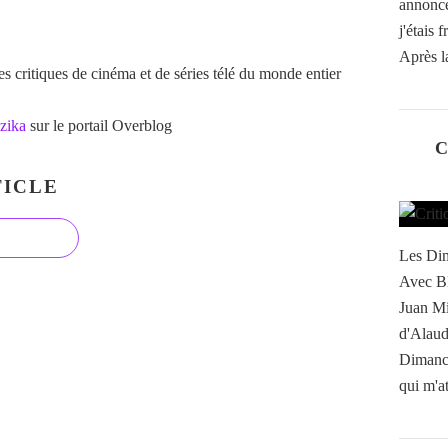
annonc
j'étais 
Après l
 critiques de cinéma et de séries télé du monde entier
zika
sur le portail Overblog
C
ICLE
Les Dim
Avec Bl
Juan Mi
d'Alaud
Dimanch
qui m'at