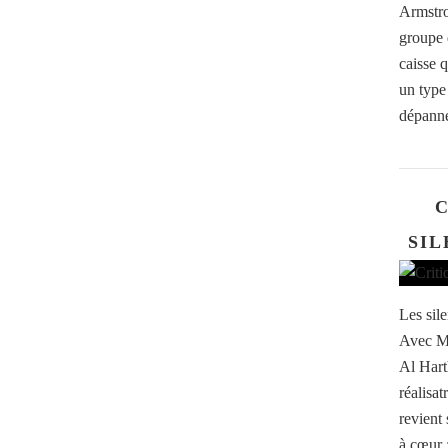
Armstro
groupe d
caisse 
un type
dépanne
C
SIL
Les sil
Avec Mi
Al Hart
réalisa
revient 
à cœur :