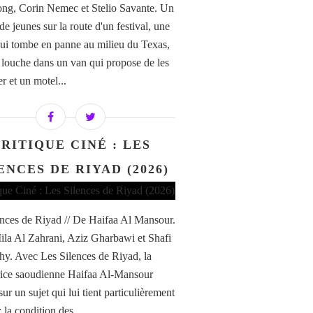
ng, Corin Nemec et Stelio Savante. Un
e jeunes sur la route d'un festival, une
qui tombe en panne au milieu du Texas,
 louche dans un van qui propose de les
r et un motel...
RITIQUE CINÉ : LES
ENCES DE RIYAD (2026)
ences de Riyad // De Haifaa Al Mansour.
la Al Zahrani, Aziz Gharbawi et Shafi
hy. Avec Les Silences de Riyad, la
trice saoudienne Haifaa Al-Mansour
sur un sujet qui lui tient particulièrement
 la condition des...