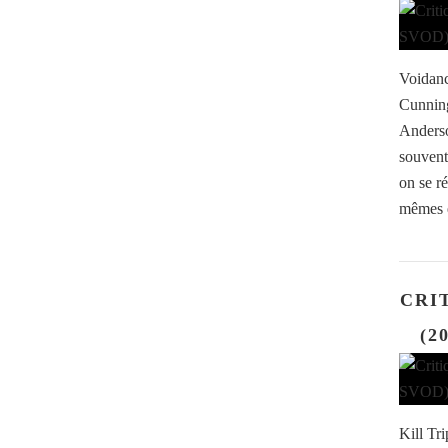
Voidanc
Cunning
Anderso
souvent
on se ré
mêmes e
CRIT
(2
Kill Tr