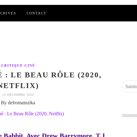
CHIVES
CONTACT
CRITIQUE CINÉ
 : LE BEAU RÔLE (2020,
NETFLIX)
19 DÉCEMBRE 2020
By delromainzika
ie Babbit. Avec Drew Barrymore, T.J