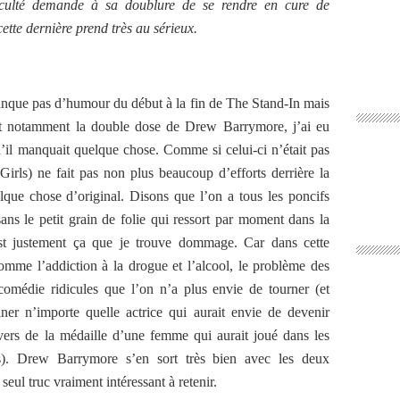
ficulté demande à sa doublure de se rendre en cure de
cette dernière prend très au sérieux.
que pas d’humour du début à la fin de The Stand-In mais
 et notamment la double dose de Drew Barrymore, j’ai eu
u’il manquait quelque chose. Comme si celui-ci n’était pas
Girls) ne fait pas non plus beaucoup d’efforts derrière la
que chose d’original. Disons que l’on a tous les poncifs
ans le petit grain de folie qui ressort par moment dans la
st justement ça que je trouve dommage. Car dans cette
 comme l’addiction à la drogue et l’alcool, le problème des
comédie ridicules que l’on n’a plus envie de tourner (et
ner n’importe quelle actrice qui aurait envie de devenir
ers de la médaille d’une femme qui aurait joué dans les
rs). Drew Barrymore s’en sort très bien avec les deux
 seul truc vraiment intéressant à retenir.