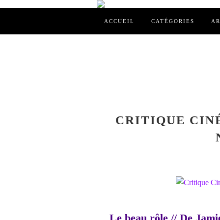
ACCUEIL
CATÉGORIES
AR
CRITIQUE CINÉ
Le beau rôle // De Jam