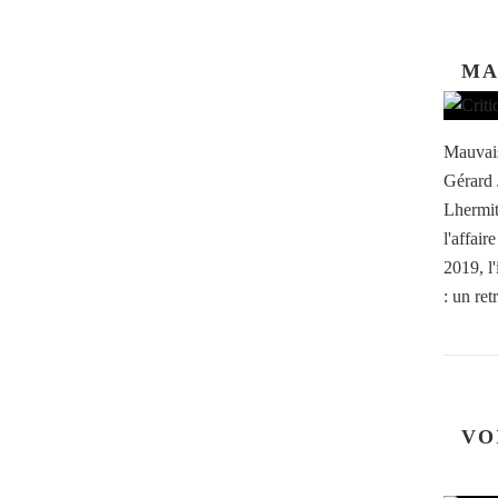
MA
Mauvais
Gérard 
Lhermit
l'affai
2019, l
: un retr
VO