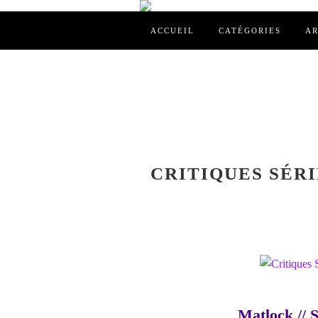
ACCUEIL
CATÉGORIES
AR
CRITIQUES SÉRI
Matlock // S