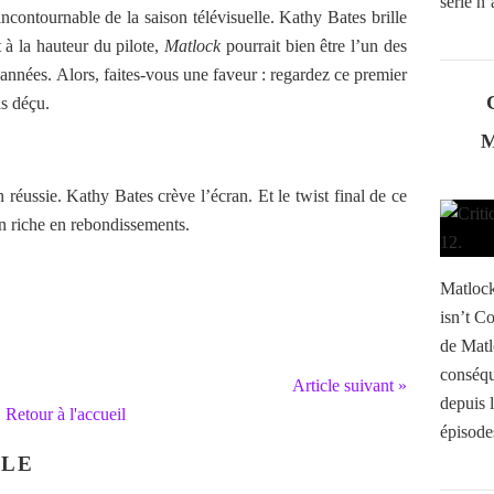
série n’
ncontournable de la saison télévisuelle. Kathy Bates brille
st à la hauteur du pilote,
Matlock
pourrait bien être l’un des
s années. Alors, faites-vous une faveur : regardez ce premier
s déçu.
n réussie. Kathy Bates crève l’écran. Et le twist final de ce
on riche en rebondissements.
Matlock
isn’t C
de Matl
conséqu
Article suivant »
depuis l
Retour à l'accueil
épisode
CLE