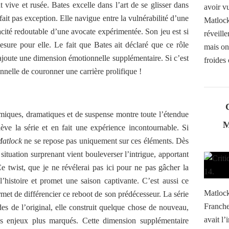
 vive et rusée. Bates excelle dans l’art de se glisser dans
avoir vu
fait pas exception. Elle navigue entre la vulnérabilité d’une
Matlock,
cité redoutable d’une avocate expérimentée. Son jeu est si
réveille
esure pour elle. Le fait que Bates ait déclaré que ce rôle
mais on
te ajoute une dimension émotionnelle supplémentaire. Si c’est
froides 
nnelle de couronner une carrière prolifique !
miques, dramatiques et de suspense montre toute l’étendue
lève la série et en fait une expérience incontournable. Si
atlock
ne se repose pas uniquement sur ces éléments. Dès
ituation surprenant vient bouleverser l’intrigue, apportant
e twist, que je ne révélerai pas ici pour ne pas gâcher la
’histoire et promet une saison captivante. C’est aussi ce
Matlock
met de différencier ce reboot de son prédécesseur. La série
Franche
des de l’original, elle construit quelque chose de nouveau,
avait l’
des enjeux plus marqués. Cette dimension supplémentaire