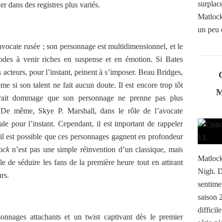
surplac
r dans des registres plus variés.
Matlock
un peu 
e avocate rusée ; son personnage est multidimensionnel, et le
sodes à venir riches en suspense et en émotion. Si Bates
s acteurs, pour l’instant, peinent à s’imposer. Beau Bridges,
me si son talent ne fait aucun doute. Il est encore trop tôt
serait dommage que son personnage ne prenne pas plus
 De même, Skye P. Marshall, dans le rôle de l’avocate
le pour l’instant. Cependant, il est important de rappeler
l est possible que ces personnages gagnent en profondeur
ock
n’est pas une simple réinvention d’un classique, mais
Matlock
ble de séduire les fans de la première heure tout en attirant
Nigh. D
rs.
sentime
saison 
difficil
sonnages attachants et un twist captivant dès le premier