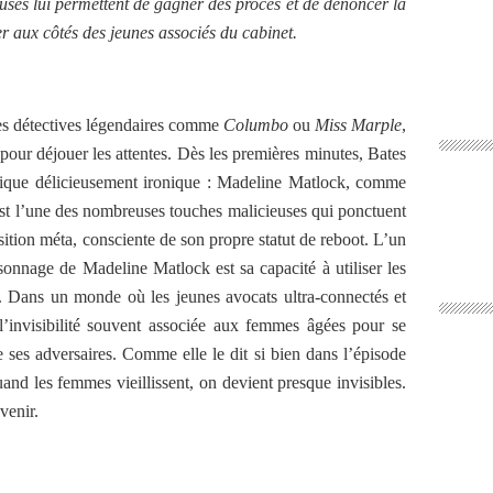
euses lui permettent de gagner des procès et de dénoncer la
er aux côtés des jeunes associés du cabinet.
les détectives légendaires comme
Columbo
ou
Miss Marple
,
é pour déjouer les attentes. Dès les premières minutes, Bates
lique délicieusement ironique : Madeline Matlock, comme
 est l’une des nombreuses touches malicieuses qui ponctuent
osition méta, consciente de son propre statut de reboot. L’un
rsonnage de Madeline Matlock est sa capacité à utiliser les
. Dans un monde où les jeunes avocats ultra-connectés et
 l’invisibilité souvent associée aux femmes âgées pour se
re ses adversaires. Comme elle le dit si bien dans l’épisode
uand les femmes vieillissent, on devient presque invisibles.
venir.