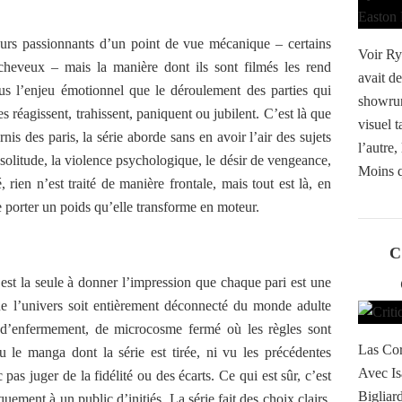
urs passionnants d’un point de vue mécanique – certains
Voir Ry
s cheveux – mais la manière dont ils sont filmés les rend
avait de
us l’enjeu émotionnel que le déroulement des parties qui
showrun
réagissent, trahissent, paniquent ou jubilent. C’est là que
visuel 
nis des paris, la série aborde sans en avoir l’air des sujets
l’autre
a solitude, la violence psychologique, le désir de vengeance,
Moins q
, rien n’est traité de manière frontale, mais tout est là, en
e porter un poids qu’elle transforme en moteur.
C
e est la seule à donner l’impression que chaque pari est une
e l’univers soit entièrement déconnecté du monde adulte
n d’enfermement, de microcosme fermé où les règles sont
Las Cor
u le manga dont la série est tirée, ni vu les précédentes
Avec Is
pas juger de la fidélité ou des écarts. Ce qui est sûr, c’est
Bigliar
uement à un public d’initiés. La série fait des choix clairs,