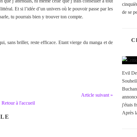
n que j’attendais, ni même celle que j’irais conseiller à tout
cinquièm
ittéral. Et si l’idée d’un univers où le pouvoir passe par les
de se p
 parle, tu pourrais bien y trouver ton compte.
C
ui, sans briller, reste efficace.
Etant vierge du manga et de
Evil De
Souheil
Buchana
Article suivant »
annonc
Retour à l'accueil
j'étais 
Après l
CLE