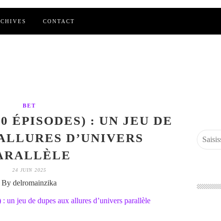
CHIVES
CONTACT
BET
10 ÉPISODES) : UN JEU DE
ALLURES D’UNIVERS
ARALLÈLE
24 JUIN 2025
By delromainzika