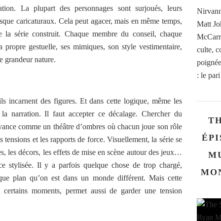
tation. La plupart des personnages sont surjoués, leurs
Nirvann
resque caricaturaux. Cela peut agacer, mais en même temps,
Matt Jo
ue la série construit. Chaque membre du conseil, chaque
McCarro
a propre gestuelle, ses mimiques, son style vestimentaire,
culte, 
le grandeur nature.
poignée 
: le par
 ils incarnent des figures. Et dans cette logique, même les
 la narration. Il faut accepter ce décalage. Chercher du
TH
e avance comme un théâtre d’ombres où chacun joue son rôle
ÉPI
s tensions et les rapports de force. Visuellement, la série se
s, les décors, les effets de mise en scène autour des jeux…
M
e stylisée. Il y a parfois quelque chose de trop chargé,
MO
que plan qu’on est dans un monde différent. Mais cette
dit certains moments, permet aussi de garder une tension