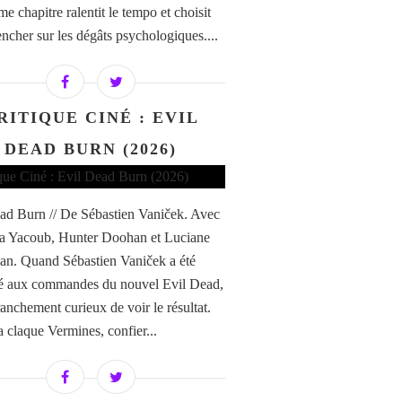
e chapitre ralentit le tempo et choisit
encher sur les dégâts psychologiques....
RITIQUE CINÉ : EVIL
DEAD BURN (2026)
ad Burn // De Sébastien Vaniček. Avec
a Yacoub, Hunter Doohan et Luciane
n. Quand Sébastien Vaniček a été
é aux commandes du nouvel Evil Dead,
franchement curieux de voir le résultat.
a claque Vermines, confier...