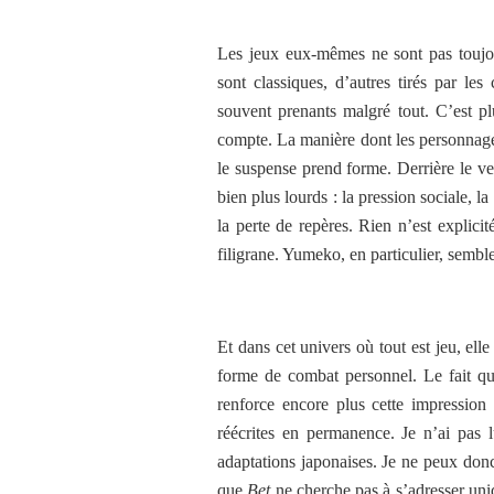
Les jeux eux-mêmes ne sont pas toujo
sont classiques, d’autres tirés par le
souvent prenants malgré tout. C’est pl
compte. La manière dont les personnages 
le suspense prend forme. Derrière le ver
bien plus lourds : la pression sociale, l
la perte de repères. Rien n’est explicité
filigrane. Yumeko, en particulier, sembl
Et dans cet univers où tout est jeu, ell
forme de combat personnel. Le fait qu
renforce encore plus cette impressio
réécrites en permanence. Je n’ai pas l
adaptations japonaises. Je ne peux donc 
que
Bet
ne cherche pas à s’adresser uniq