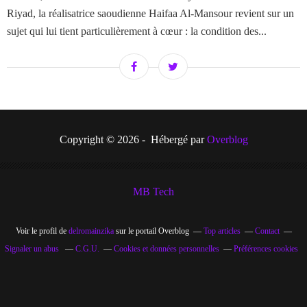
Riyad, la réalisatrice saoudienne Haifaa Al-Mansour revient sur un
sujet qui lui tient particulièrement à cœur : la condition des...
Copyright © 2026 - Hébergé par
Overblog
MB Tech
Voir le profil de
delromainzika
sur le portail Overblog
Top articles
Contact
Signaler un abus
C.G.U.
Cookies et données personnelles
Préférences cookies