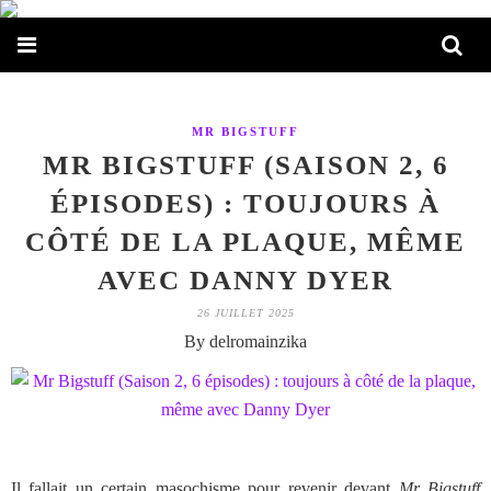
MR BIGSTUFF
MR BIGSTUFF (SAISON 2, 6
ÉPISODES) : TOUJOURS À
CÔTÉ DE LA PLAQUE, MÊME
AVEC DANNY DYER
26 JUILLET 2025
By delromainzika
Il fallait un certain masochisme pour revenir devant
Mr Bigstuff