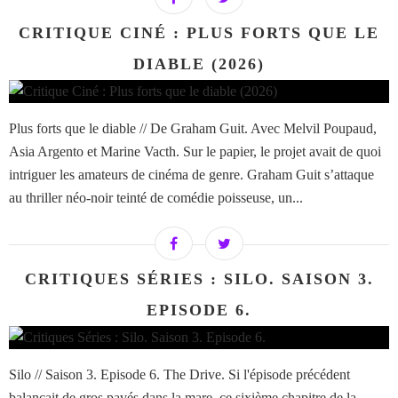
CRITIQUE CINÉ : PLUS FORTS QUE LE
DIABLE (2026)
Plus forts que le diable // De Graham Guit. Avec Melvil Poupaud,
Asia Argento et Marine Vacth. Sur le papier, le projet avait de quoi
intriguer les amateurs de cinéma de genre. Graham Guit s’attaque
au thriller néo-noir teinté de comédie poisseuse, un...
CRITIQUES SÉRIES : SILO. SAISON 3.
EPISODE 6.
Silo // Saison 3. Episode 6. The Drive. Si l'épisode précédent
balançait de gros pavés dans la mare, ce sixième chapitre de la