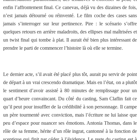
enfin l’affrontement final. Ce canevas, déjà vu des dizaines de fois,
n’est jamais détourné ou réinventé. Le film coche des cases sans
jamais s’interroger sur leur pertinence. Pire : le scénario s’offre
quelques retours en arrière maladroits, des ellipses mal maîtrisées et
un twist final qui tombe à plat. Il aurait été bien plus intéressant de
prendre le parti de commencer l’histoire là où elle se termine.
Le dernier acte, s’il avait été placé plus tôt, aurait pu servir de point
de départ à un vrai crescendo dramatique. Mais en l’état, on a plutôt
le sentiment d’avoir assisté à 80 minutes de remplissage pour un
quart d’heure convaincant. Du côté du casting, Sam Claflin fait ce
qu’il peut pour insuffler de la crédibilité à son personnage. Il campe
un père tourmenté avec conviction, mais l’écriture ne lui laisse que
peu d’espace pour nuancer ses émotions. Antonia Thomas, dans le
rôle de sa femme, hérite d’un rôle ingrat, cantonné à la fonction de
sceptique qui finit par céder à l’évidence. Le reste du casting est à