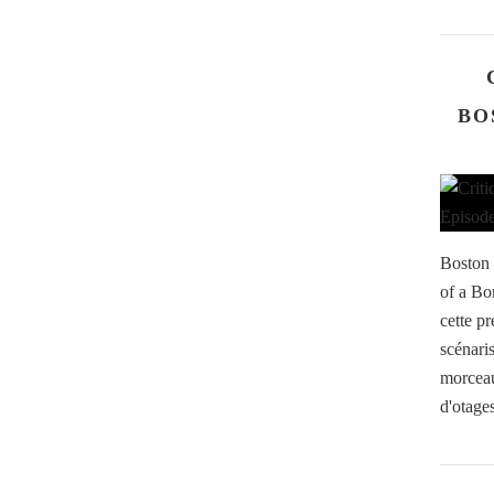
BO
Boston 
of a Bo
cette p
scénaris
morceau,
d'otages