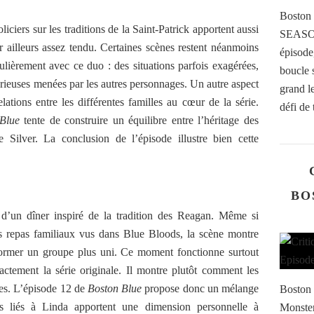
Boston 
iciers sur les traditions de la Saint-Patrick apportent aussi
SEASON
 ailleurs assez tendu. Certaines scènes restent néanmoins
épisode
ulièrement avec ce duo : des situations parfois exagérées,
boucle 
sérieuses menées par les autres personnages. Un autre aspect
grand le
lations entre les différentes familles au cœur de la série.
défi de 
Blue
tente de construire un équilibre entre l’héritage des
e Silver. La conclusion de l’épisode illustre bien cette
BO
 d’un dîner inspiré de la tradition des Reagan. Même si
es repas familiaux vus dans Blue Bloods, la scène montre
ormer un groupe plus uni. Ce moment fonctionne surtout
actement la série originale. Il montre plutôt comment les
res. L’épisode 12 de
Boston Blue
propose donc un mélange
Boston 
rs liés à Linda apportent une dimension personnelle à
Monster