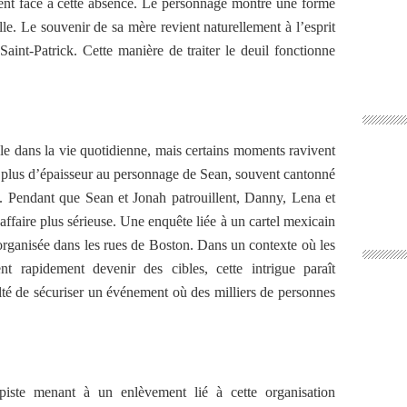
ent face à cette absence. Le personnage montre une forme
lle. Le souvenir de sa mère revient naturellement à l’esprit
Saint-Patrick. Cette manière de traiter le deuil fonctionne
le dans la vie quotidienne, mais certains moments ravivent
i plus d’épaisseur au personnage de Sean, souvent cantonné
h. Pendant que Sean et Jonah patrouillent, Danny, Lena et
ffaire plus sérieuse. Une enquête liée à un cartel mexicain
organisée dans les rues de Boston. Dans un contexte où les
t rapidement devenir des cibles, cette intrigue paraît
culté de sécuriser un événement où des milliers de personnes
piste menant à un enlèvement lié à cette organisation