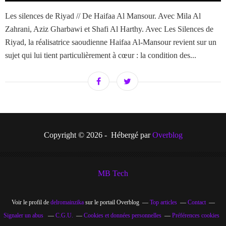
Les silences de Riyad // De Haifaa Al Mansour. Avec Mila Al
Zahrani, Aziz Gharbawi et Shafi Al Harthy. Avec Les Silences de
Riyad, la réalisatrice saoudienne Haifaa Al-Mansour revient sur un
sujet qui lui tient particulièrement à cœur : la condition des...
Copyright © 2026 - Hébergé par
Overblog
MB Tech
Voir le profil de
delromainzika
sur le portail Overblog
Top articles
Contact
Signaler un abus
C.G.U.
Cookies et données personnelles
Préférences cookies