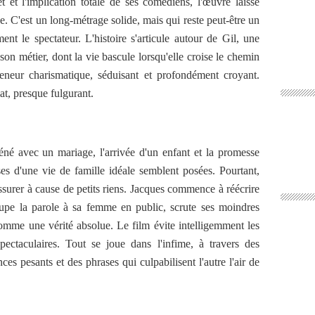
t et l'implication totale de ses comédiens, l'œuvre laisse
e. C'est un long-métrage solide, mais qui reste peut-être un
ent le spectateur.
L'histoire s'articule autour de Gil, une
on métier, dont la vie bascule lorsqu'elle croise le chemin
eneur charismatique, séduisant et profondément croyant.
at, presque fulgurant.
éné avec un mariage, l'arrivée d'un enfant et la promesse
es d'une vie de famille idéale semblent posées. Pourtant,
fissurer à cause de petits riens. Jacques commence à réécrire
oupe la parole à sa femme en public, scrute ses moindres
omme une vérité absolue. Le film évite intelligemment les
pectaculaires. Tout se joue dans l'infime, à travers des
ces pesants et des phrases qui culpabilisent l'autre l'air de