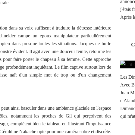
annonc
urale.
j'étais 
Après l
on dans sa voix suffisent à traduire la détresse intérieure
Schneider campe un époux manipulateur particulièrement
mpien dans presque toutes les situations. Jacques ne hurle
C
onstre évident. Il agit avec une douceur feinte, retourne les
urs pour faire porter le chapeau à sa femme. Cette approche
age profondément inquiétant. Le film captive surtout lors de
oisse naît d'un simple mot de trop ou d'un changement
Les Dim
Avec Bl
Juan Mi
d'Alaud
peut ainsi basculer dans une ambiance glaciale en l'espace
Dimanch
ôles, notamment les proches de Gil qui perçoivent des
qui m'at
gir, complètent bien le tableau en illustrant l'impuissance
, Géraldine Nakache opte pour une caméra sobre et discrète.