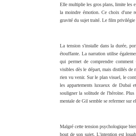
Elle multiplie les gros plans, limite les
la moindre émotion. Ce choix d'une réa
gravité du sujet traité. Le film privilég
La tension s'installe dans la durée, p
étouffante. La narration utilise égaleme
qui permet de comprendre comment Gil
visibles dès le départ, mais distillés d
rien vu venir. Sur le plan visuel, le co
les appartements luxueux de Dubaï et l
souligner la solitude de l'héroïne. Plus
mentale de Gil semble se refermer sur el
Malgré cette tension psychologique bien 
bout de son sujet. L'intention est louab