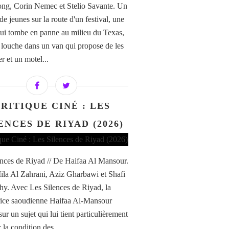
ng, Corin Nemec et Stelio Savante. Un
e jeunes sur la route d'un festival, une
qui tombe en panne au milieu du Texas,
 louche dans un van qui propose de les
r et un motel...
RITIQUE CINÉ : LES
ENCES DE RIYAD (2026)
ences de Riyad // De Haifaa Al Mansour.
la Al Zahrani, Aziz Gharbawi et Shafi
hy. Avec Les Silences de Riyad, la
trice saoudienne Haifaa Al-Mansour
sur un sujet qui lui tient particulièrement
 la condition des...