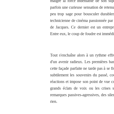
malgré la force indéniable de son suje
parfois une curieuse sensation de retenu
peu trop sage pour bousculer durablem
technicienne de cinéma passionnée par s
de Jacques. Ce dernier est un entrepr
Entre eux, le coup de foudre est immédi
Tout s'enchaîne alors à un rythme effr
d'un avenir radieux. Les premières bas
cette façade parfaite ne tarde pas à se 
subtilement les souvenirs du passé, c
réactions et impose son point de vue c
grands éclats de voix ou les crises s
remarques passives-agressives, des silen
rien.