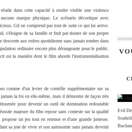
éside dans cette capacité à rendre visible une violence
t aucune marque physique. Le scénario décortique avec
icieux. Gil ne comprend pas tout de suite ce qui lui arrive.
ail, s'éloigne de sa famille et finit par douter de son propre
e descente aux enfers quotidienne sans jamais tomber dans
ipulation ordinaire encore plus dérangeante pour le public.
VO
it est la manière dont le film aborde l'instrumentalisation
C
tions comme d'un levier de contrôle supplémentaire sur sa
jamais la foi en elle-même, mais il démontre de façon très
détournée pour devenir un outil de domination redoutable
Evil De
éussite majeure du film repose sans conteste sur la qualité
Souheil
propose un jeu tout en retenue et d'une grande justesse.
Buchana
rdant sa joie de vivre et son autonomie sans jamais devenir