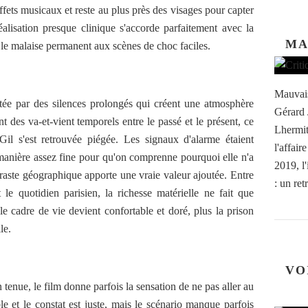
 effets musicaux et reste au plus près des visages pour capter
lisation presque clinique s'accorde parfaitement avec la
MA
ie le malaise permanent aux scènes de choc faciles.
Mauvais
ortée par des silences prolongés qui créent une atmosphère
Gérard 
nt des va-et-vient temporels entre le passé et le présent, ce
Lhermit
 s'est retrouvée piégée. Les signaux d'alarme étaient
l'affai
e manière assez fine pour qu'on comprenne pourquoi elle n'a
2019, l
ntraste géographique apporte une vraie valeur ajoutée. Entre
: un retr
e quotidien parisien, la richesse matérielle ne fait que
 le cadre de vie devient confortable et doré, plus la prison
le.
VO
tenue, le film donne parfois la sensation de ne pas aller au
le et le constat est juste, mais le scénario manque parfois