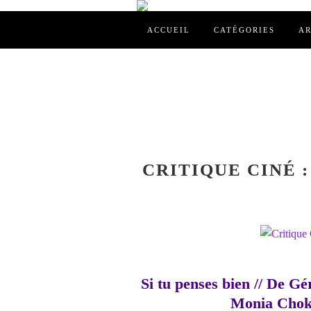
ACCUEIL
CATÉGORIES
AR
CRITIQUE CINÉ : 
Si tu penses bien // De G
Monia Chokr