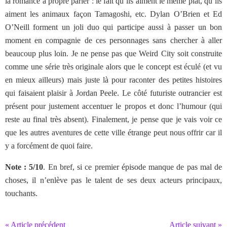
la romance à propre parler : le fait qu’ils aiment le même plat, qu’ils
aiment les animaux façon Tamagoshi, etc. Dylan O’Brien et Ed
O’Neill forment un joli duo qui participe aussi à passer un bon
moment en compagnie de ces personnages sans chercher à aller
beaucoup plus loin. Je ne pense pas que Weird City soit construite
comme une série très originale alors que le concept est éculé (et vu
en mieux ailleurs) mais juste là pour raconter des petites histoires
qui faisaient plaisir à Jordan Peele. Le côté futuriste outrancier est
présent pour justement accentuer le propos et donc l’humour (qui
reste au final très absent). Finalement, je pense que je vais voir ce
que les autres aventures de cette ville étrange peut nous offrir car il
y a forcément de quoi faire.
Note : 5/10
. En bref, si ce premier épisode manque de pas mal de
choses, il n’enlève pas le talent de ses deux acteurs principaux,
touchants.
« Article précédent
Article suivant »