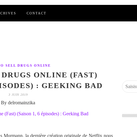
CHIVES
CONTACT
O SELL DRUGS ONLINE
 DRUGS ONLINE (FAST)
PISODES) : GEEKING BAD
3 JUIN 2019
By delromainzika
s Murmann, la dernière création originale de Netflix nous