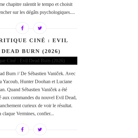
e chapitre ralentit le tempo et choisit
encher sur les dégâts psychologiques....
RITIQUE CINÉ : EVIL
DEAD BURN (2026)
ad Burn // De Sébastien Vaniček. Avec
a Yacoub, Hunter Doohan et Luciane
n. Quand Sébastien Vaniček a été
é aux commandes du nouvel Evil Dead,
franchement curieux de voir le résultat.
a claque Vermines, confier...