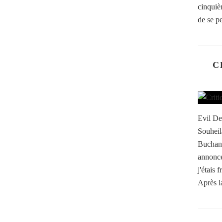
cinquièm
de se p
C
Evil De
Souheil
Buchana
annonc
j'étais 
Après l