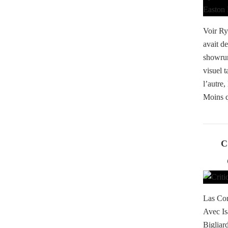
Voir Ry
avait de
showrun
visuel 
l’autre
Moins q
C
Las Cor
Avec Is
Bigliar