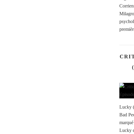
Corrient
Milagr
psychol
première
CRI
Lucky (
Bad Peo
marqué 
Lucky d