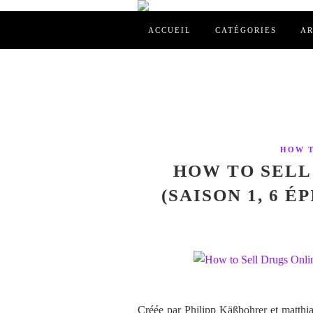
ACCUEIL
CATÉGORIES
AR
HOW T
HOW TO SELL
(SAISON 1, 6 É
Créée par Philipp Käßbohrer et matthia