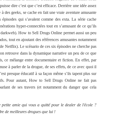
uisse dire c’est que c’est efficace. Derrière une idée assez
ue à des geeks, se cache en fait une vraie aventure amusante
s épisodes qui s’avalent comme des exta. La série cache
énérations hyper-connectées tout en s’amusant de ce qu’ils
 le darkweb). How to Sell Drugs Online permet aussi un peu
 ados, tout en ajoutant des références amusantes notamment
e Netflix). Le scénario de ces six épisodes ne cherche pas
 on retrouve dans la dynamique narrative un peu de ce que
, ce mélange entre documentaire et fiction. En effet, par
e à parler de la drogue, de ses effets, de ce avec quoi il
’est presque éducatif à sa façon même s’ils tapent plus sur
atifs. Pour autant, How to Sell Drugs Online ne fait pas
parlant de ses travers (et notamment du danger que cela
etite amie qui vous a quitté pour le dealer de l'école ?
dre de meilleures drogues que lui !