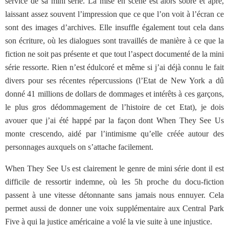
service de sa mini série. La mise en scène est alors sobre et âpre,
laissant assez souvent l’impression que ce que l’on voit à l’écran ce
sont des images d’archives. Elle insuffle également tout cela dans
son écriture, où les dialogues sont travaillés de manière à ce que la
fiction ne soit pas présente et que tout l’aspect documenté de la mini
série ressorte. Rien n’est édulcoré et même si j’ai déjà connu le fait
divers pour ses récentes répercussions (l’Etat de New York a dû
donné 41 millions de dollars de dommages et intérêts à ces garçons,
le plus gros dédommagement de l’histoire de cet Etat), je dois
avouer que j’ai été happé par la façon dont When They See Us
monte crescendo, aidé par l’intimisme qu’elle créée autour des
personnages auxquels on s’attache facilement.
When They See Us est clairement le genre de mini série dont il est
difficile de ressortir indemne, où les 5h proche du docu-fiction
passent à une vitesse détonnante sans jamais nous ennuyer. Cela
permet aussi de donner une voix supplémentaire aux Central Park
Five à qui la justice américaine a volé la vie suite à une injustice.