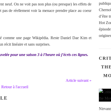
publiqu
ment neuf. On ne voit pas non plus (ou presque) les effets de
Chernob
et pas de réellement voir la menace prendre place au coeur
d’être 
Hot Zon
épisode
origines
onté comme une page Wikipédia. Reste Daniel Dae Kim et
récit linéaire et sans surprises.
elée pour une saison 3 à l’heure où j’écris ces lignes.
CRI
THE
MO
Article suivant »
Retour à l'accueil
CLE
Nirvann