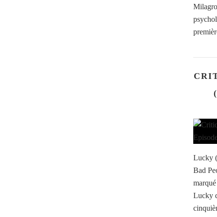
Milagr
psychol
première
CRI
Lucky (
Bad Peo
marqué 
Lucky d
cinquièm