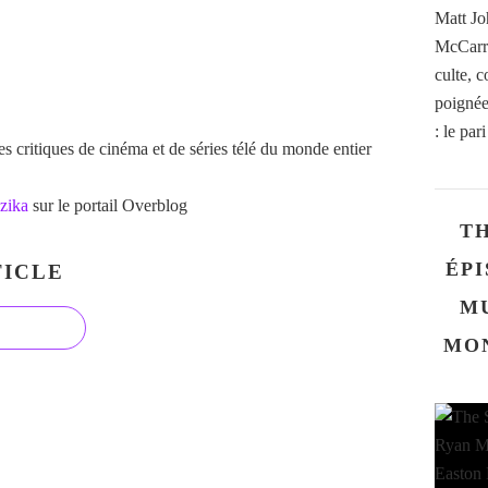
Matt Jo
McCarro
culte, 
poignée 
: le par
 critiques de cinéma et de séries télé du monde entier
zika
sur le portail Overblog
TH
ÉPI
ICLE
M
MO