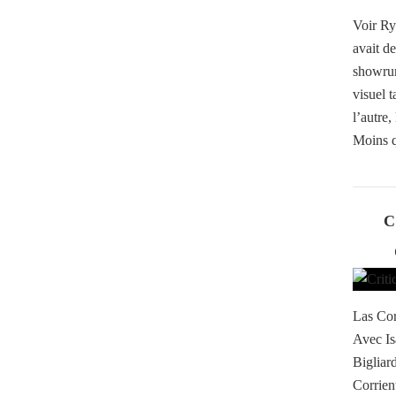
Voir Ry
avait de
showrun
visuel 
l’autre
Moins q
C
Las Cor
Avec Is
Bigliar
Corrient