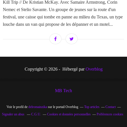
Kill Trip // De Kristian McKay. Avec Samaire Armstrong, Corin
Nemec et Stelio Savante. Un groupe de jeunes sur la route d'un
festival, une caisse qui tombe en panne au milieu du Texas, un type
louche dans un van qui propose de les dépanner et un motel...
Copyright © 2026 - Hébergé par
Overblog
MB Tech
Voir le profil de
delromainzika
sur le portail Overblog
Top articles
Contact
Signaler un abus
C.G.U.
Cookies et données personnelles
Préférences cookies