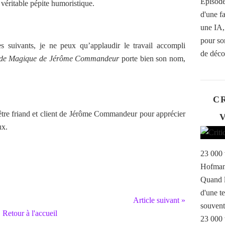
Episode
véritable pépite humoristique.
d'une f
une IA,
pour so
s suivants, je ne peux qu’applaudir le travail accompli
de décor
de Magique de Jérôme Commandeur
porte bien son nom,
CR
t être friand et client de Jérôme Commandeur pour apprécier
V
ux.
23 000 
Hofmann
Quand l
d'une te
Article suivant »
souvent
Retour à l'accueil
23 000 