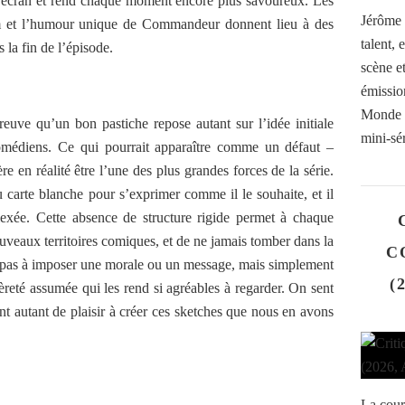
à l’écran et rend chaque moment encore plus savoureux. Les
Jérôme 
nom et l’humour unique de Commandeur donnent lieu à des
talent,
 la fin de l’épisode.
scène e
émissio
Monde 
reuve qu’un bon pastiche repose autant sur l’idée initiale
mini-sér
omédiens. Ce qui pourrait apparaître comme un défaut –
re en réalité être l’une des plus grandes forces de la série.
arte blanche pour s’exprimer comme il le souhaite, et il
exée. Cette absence de structure rigide permet à chaque
uveaux territoires comiques, et de ne jamais tomber dans la
C
 pas à imposer une morale ou un message, mais simplement
(
égèreté assumée qui les rend si agréables à regarder. On sent
autant de plaisir à créer ces sketches que nous en avons
La cour