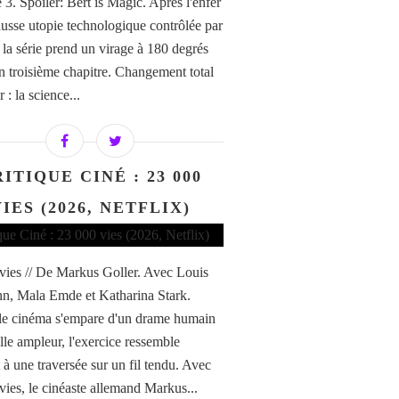
 3. Spoiler: Bert is Magic. Après l'enfer
ausse utopie technologique contrôlée par
 la série prend un virage à 180 degrés
n troisième chapitre. Changement total
 : la science...
ITIQUE CINÉ : 23 000
IES (2026, NETFLIX)
vies // De Markus Goller. Avec Louis
, Mala Emde et Katharina Stark.
e cinéma s'empare d'un drame humain
lle ampleur, l'exercice ressemble
 à une traversée sur un fil tendu. Avec
vies, le cinéaste allemand Markus...