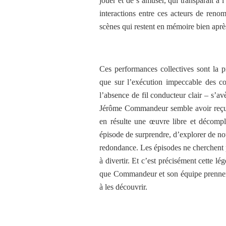
jouer et de s’amuser, qui transparaît 
interactions entre ces acteurs de re
scènes qui restent en mémoire bien après
Ces performances collectives sont la p
que sur l’exécution impeccable des c
l’absence de fil conducteur clair – s’avè
Jérôme Commandeur semble avoir reçu c
en résulte une œuvre libre et décompl
épisode de surprendre, d’explorer de no
redondance. Les épisodes ne cherchent
à divertir. Et c’est précisément cette l
que Commandeur et son équipe prennent 
à les découvrir.