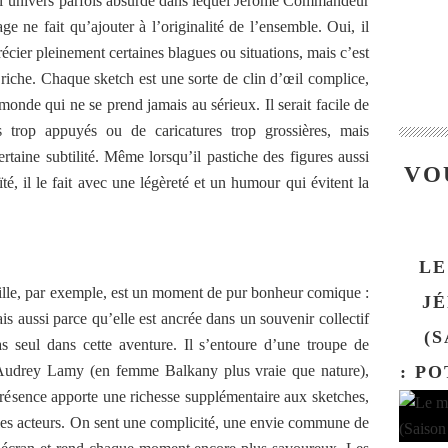
ar l’univers parfois absurde dans lequel Jérôme Commandeur
e ne fait qu’ajouter à l’originalité de l’ensemble. Oui, il
écier pleinement certaines blagues ou situations, mais c’est
 riche. Chaque sketch est une sorte de clin d’œil complice,
monde qui ne se prend jamais au sérieux. Il serait facile de
trop appuyés ou de caricatures trop grossières, mais
taine subtilité. Même lorsqu’il pastiche des figures aussi
VO
, il le fait avec une légèreté et un humour qui évitent la
LE
lle, par exemple, est un moment de pur bonheur comique :
J
is aussi parce qu’elle est ancrée dans un souvenir collectif
(S
 seul dans cette aventure. Il s’entoure d’une troupe de
 Audrey Lamy (en femme Balkany plus vraie que nature),
: P
ésence apporte une richesse supplémentaire aux sketches,
 les acteurs. On sent une complicité, une envie commune de