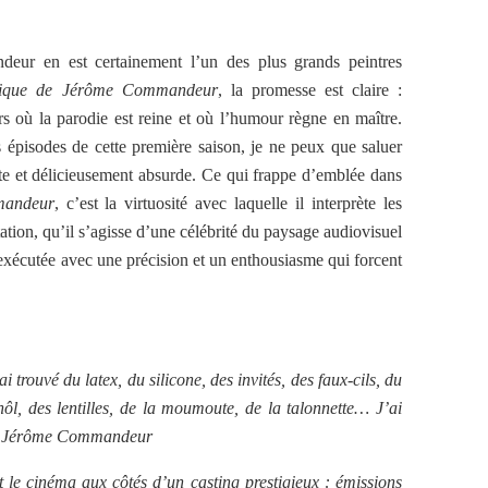
deur en est certainement l’un des plus grands peintres
ique de Jérôme Commandeur
, la promesse est claire :
s où la parodie est reine et où l’humour règne en maître.
 épisodes de cette première saison, je ne peux que saluer
nte et délicieusement absurde. Ce qui frappe d’emblée dans
mandeur
, c’est la virtuosité avec laquelle il interprète les
tion, qu’il s’agisse d’une célébrité du paysage audiovisuel
 exécutée avec une précision et un enthousiasme qui forcent
i trouvé du latex, du silicone, des invités, des faux-cils, du
hôl, des lentilles, de la moumoute, de la talonnette… J’ai
r." Jérôme Commandeur
le cinéma aux côtés d’un casting prestigieux : émissions