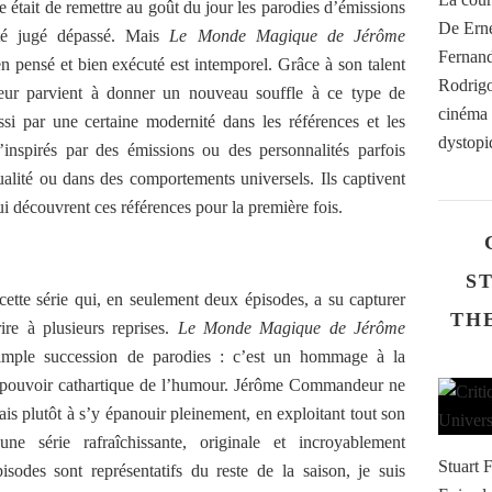
ie était de remettre au goût du jour les parodies d’émissions
De Erne
été jugé dépassé. Mais
Le Monde Magique de Jérôme
Fernand
 pensé et bien exécuté est intemporel. Grâce à son talent
Rodrigo
eur parvient à donner un nouveau souffle à ce type de
cinéma b
i par une certaine modernité dans les références et les
dystopiq
’inspirés par des émissions ou des personnalités parfois
ualité ou dans des comportements universels. Ils captivent
ui découvrent ces références pour la première fois.
S
cette série qui, en seulement deux épisodes, a su capturer
THE
ire à plusieurs reprises.
Le Monde Magique de Jérôme
imple succession de parodies : c’est un hommage à la
 au pouvoir cathartique de l’humour. Jérôme Commandeur ne
is plutôt à s’y épanouir pleinement, en exploitant tout son
ne série rafraîchissante, originale et incroyablement
Stuart F
isodes sont représentatifs du reste de la saison, je suis