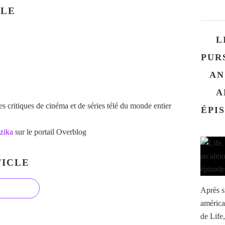
CLE
L
PUR
AN
A
 critiques de cinéma et de séries télé du monde entier
ÉPIS
zika
sur le portail Overblog
ICLE
Après si
américa
de Life