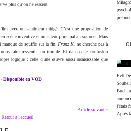
Milagr
erve plus qu’on ne ressent.
psychol
première
 film avec un sentiment mitigé. C’est une proposition de
 en scène inventive et un acteur principal au sommet. Mais
C
ui manque de souffle sur la fin.
Franz K.
ne cherche pas à
 nous faire ressentir son trouble. Et dans cette confusion
propre logique : celle d'une œuvre aussi insaisissable que
Evil De
 - Disponible en VOD
Souheil
Buchana
annonc
j'étais 
Article suivant »
Après l
Retour à l'accueil
CLE