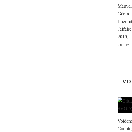
Mauvais
Gérard 
Lhermit
l'affai
2019, l
: un retr
VO
Voidanc
Cunning