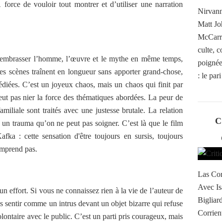
 force de vouloir tout montrer et d’utiliser une narration
Nirvann
Matt Jo
McCarro
culte, 
d’embrasser l’homme, l’œuvre et le mythe en même temps,
poignée 
ines scènes traînent en longueur sans apporter grand-chose,
: le par
pédiées. C’est un joyeux chaos, mais un chaos qui finit par
peut pas nier la force des thématiques abordées. La peur de
miliale sont traités avec une justesse brutale. La relation
C
 un trauma qu’on ne peut pas soigner. C’est là que le film
fka : cette sensation d'être toujours en sursis, toujours
omprend pas.
Las Cor
Avec Is
 effort. Si vous ne connaissez rien à la vie de l’auteur de
Bigliar
s sentir comme un intrus devant un objet bizarre qui refuse
Corrient
olontaire avec le public. C’est un parti pris courageux, mais