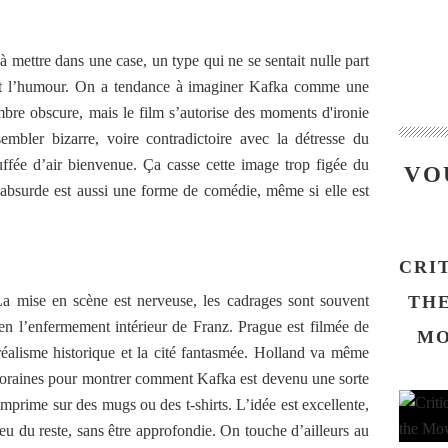
ettre dans une case, un type qui ne se sentait nulle part
’est l’humour. On a tendance à imaginer Kafka comme une
re obscure, mais le film s’autorise des moments d'ironie
mbler bizarre, voire contradictoire avec la détresse du
ffée d’air bienvenue. Ça casse cette image trop figée du
VO
absurde est aussi une forme de comédie, même si elle est
CRI
La mise en scène est nerveuse, les cadrages sont souvent
THE
bien l’enfermement intérieur de Franz. Prague est filmée de
MO
 réalisme historique et la cité fantasmée. Holland va même
poraines pour montrer comment Kafka est devenu une sorte
mprime sur des mugs ou des t-shirts. L’idée est excellente,
ieu du reste, sans être approfondie. On touche d’ailleurs au