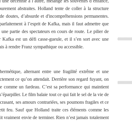
 d’une décennie à l’autre, mélange les souvenirs d’enfance,
 purement abstraites. Holland tente de coller à la structure
t de doutes, d’absurde et d'incompréhensions permanentes.
 parfaitement à l’esprit de Kafka, mais il faut admettre que
 une partie des spectateurs en cours de route. Le pilier de
r Kafka est un défi casse-gueule, et il s’en sort avec une
ais à rendre Franz sympathique ou accessible.
métique, alternant entre une fragilité extrême et une
actement ce qu’on attendait. Derrière son regard fuyant, on
cue comme un fardeau. C’est sa performance qui maintient
parpiller. Le film balaie tout ce qui fait le sel de la vie de
écrasant, ses amours contrariées, ses poumons fragiles et ce
etit feu. Sauf que Holland traite ces éléments comme les
t vraiment envie de terminer. Rien n’est jamais totalement