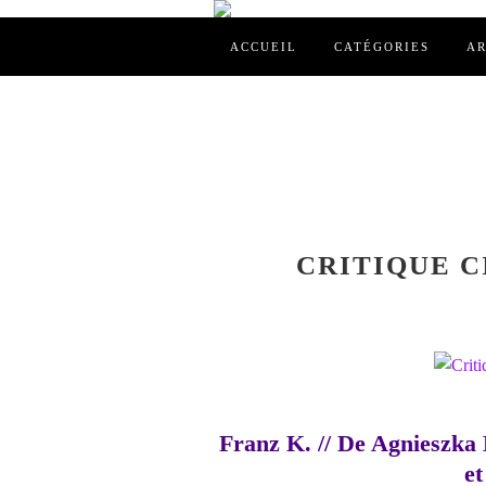
ACCUEIL
CATÉGORIES
AR
CRITIQUE CI
Franz K. // De Agnieszka 
et