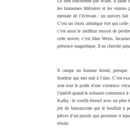
Le film fonctionne par éclats. Il saute
les fantasmes littéraires et les visions
mentale de l’écrivain : un univers fai
C’est un choix artistique fort qui colle
c’est aussi le meilleur moyen de perdre
cette œuvre, c’est Idan Weiss. Incarne
présence magnétique. Il ne cherche jam
Il campe un homme fermé, presque her
froideur qui met mal à l’aise. C’est ex
sent tout le poids d'une existence vé
l’intérêt quand le scénario commence à s’é
Kafka : le conflit éternel avec un père 
job de bureaucrate qui le bouffait à p
pièces d’un puzzle que personne n’aurai
résolu.