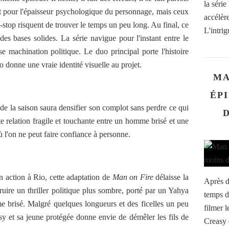
la série
ent pour l'épaisseur psychologique du personnage, mais ceux
accélère
n-stop risquent de trouver le temps un peu long. Au final, ce
L'intrig
es bases solides. La série navigue pour l'instant entre le
e machination politique. Le duo principal porte l'histoire
o donne une vraie identité visuelle au projet.
MA
ÉPI
e de la saison saura densifier son complot sans perdre ce qui
tte relation fragile et touchante entre un homme brisé et une
l'on ne peut faire confiance à personne.
n action à Rio, cette adaptation de
Man on Fire
délaisse la
Après d
uire un thriller politique plus sombre, porté par un Yahya
temps d
brisé. Malgré quelques longueurs et des ficelles un peu
filmer l
asy et sa jeune protégée donne envie de démêler les fils de
Creasy 