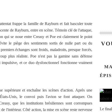
ttentat frappe la famille de Rayburn et fait basculer toute
olescente de Rayburn, entre en scène. Témoin clé de l'attaque,
tion qui se noue entre Creasy et Poe est clairement le point
VO
évite le piège des sentiments sortis de nulle part ou du
premiers échanges sont froids, maladroits, presque forcés,
oup plus réaliste. Poe n'est pas la gamine sans défense
est impulsive, et ce duo dysfonctionnel fonctionne vraiment
MA
ÉPIS
e supérieure et enchaîne les scènes d'action. Après une
États-Unis, le convoi puis l'avion se font attaquer. On
asy, que les institutions brésiliennes sont corrompues
Le fina
 de l'intérieur. Côté action, la mise en scène reste nerveuse