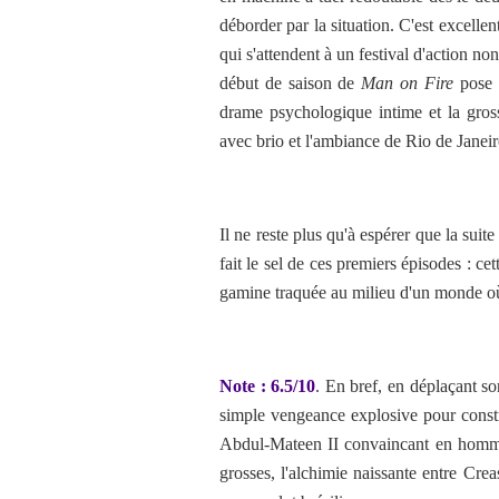
déborder par la situation. C'est excell
qui s'attendent à un festival d'action no
début de saison de
Man on Fire
pose d
drame psychologique intime et la gross
avec brio et l'ambiance de Rio de Janeir
Il ne reste plus qu'à espérer que la suit
fait le sel de ces premiers épisodes : ce
gamine traquée au milieu d'un monde où 
Note : 6.5/10
. En bref, en déplaçant so
simple vengeance explosive pour constr
Abdul-Mateen II convaincant en homme 
grosses, l'alchimie naissante entre Cre