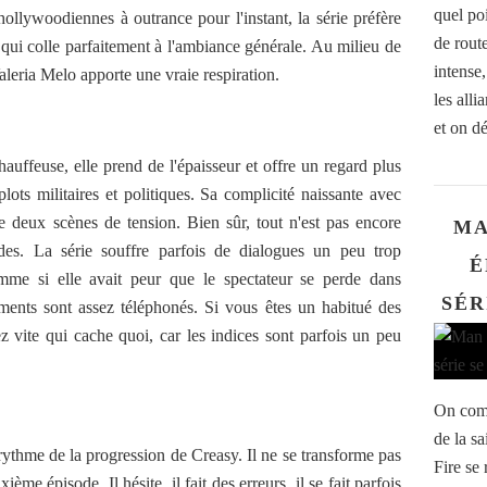
quel po
hollywoodiennes à outrance pour l'instant, la série préfère
de rout
e qui colle parfaitement à l'ambiance générale. Au milieu de
intense,
aleria Melo apporte une vraie respiration.
les alli
et on d
uffeuse, elle prend de l'épaisseur et offre un regard plus
ots militaires et politiques. Sa complicité naissante avec
 deux scènes de tension. Bien sûr, tout n'est pas encore
MA
des. La série souffre parfois de dialogues un peu trop
É
omme si elle avait peur que le spectateur se perde dans
SÉR
sements sont assez téléphonés. Si vous êtes un habitué des
ez vite qui cache quoi, car les indices sont parfois un peu
On comm
de la s
 rythme de la progression de Creasy. Il ne se transforme pas
Fire se 
me épisode. Il hésite, il fait des erreurs, il se fait parfois