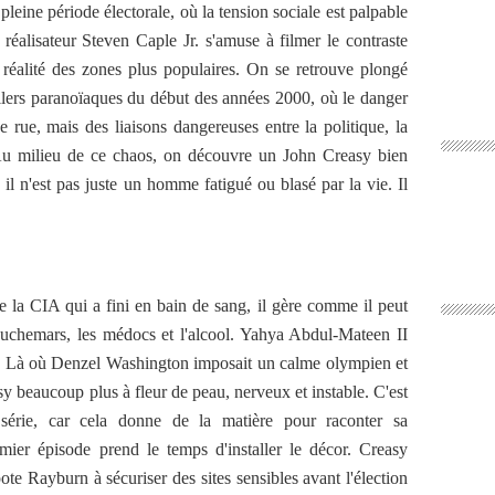
pleine période électorale, où la tension sociale est palpable
réalisateur Steven Caple Jr. s'amuse à filmer le contraste
a réalité des zones plus populaires. On se retrouve plongé
illers paranoïaques du début des années 2000, où le danger
 rue, mais des liaisons dangereuses entre la politique, la
 Au milieu de ce chaos, on découvre un John Creasy bien
, il n'est pas juste un homme fatigué ou blasé par la vie. Il
 la CIA qui a fini en bain de sang, il gère comme il peut
cauchemars, les médocs et l'alcool. Yahya Abdul-Mateen II
rôle. Là où Denzel Washington imposait un calme olympien et
y beaucoup plus à fleur de peau, nerveux et instable. C'est
 série, car cela donne de la matière pour raconter sa
mier épisode prend le temps d'installer le décor. Creasy
te Rayburn à sécuriser des sites sensibles avant l'élection