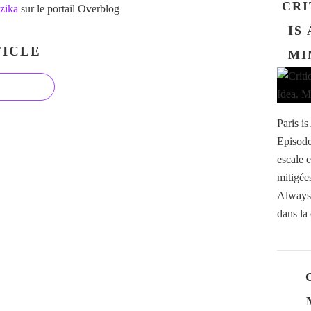
CRI
zika
sur le portail Overblog
IS
ICLE
MI
Paris i
Episode
escale 
mitigées
Always
dans la 