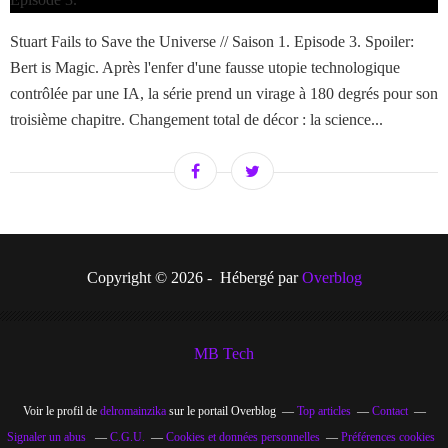
Stuart Fails to Save the Universe // Saison 1. Episode 3. Spoiler:
Bert is Magic. Après l'enfer d'une fausse utopie technologique
contrôlée par une IA, la série prend un virage à 180 degrés pour son
troisième chapitre. Changement total de décor : la science...
Copyright © 2026 - Hébergé par
Overblog
MB Tech
Voir le profil de
delromainzika
sur le portail Overblog
Top articles
Contact
Signaler un abus
C.G.U.
Cookies et données personnelles
Préférences cookies