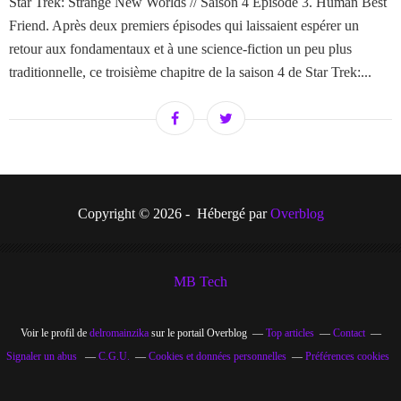
Star Trek: Strange New Worlds // Saison 4 Episode 3. Human Best
Friend. Après deux premiers épisodes qui laissaient espérer un
retour aux fondamentaux et à une science-fiction un peu plus
traditionnelle, ce troisième chapitre de la saison 4 de Star Trek:...
Copyright © 2026 - Hébergé par
Overblog
MB Tech
Voir le profil de
delromainzika
sur le portail Overblog
Top articles
Contact
Signaler un abus
C.G.U.
Cookies et données personnelles
Préférences cookies