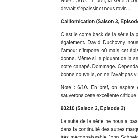
Note : 5/10. En bref, la série a c
devrait s’épaissir et nous ravir…
Californication (Saison 3, Episod
C’est le come back de la série la 
également. David Duchovny nous o
l’amour n’importe où mais cet épi
donne. Même si le piquant de la séri
notre canapé. Dommage. Cependant
bonne nouvelle, on ne l’avait pas v
Note : 6/10. En bref, on espère 
sauverons cette excellente critique 
90210 (Saison 2, Episode 2)
La suite de la série ne nous a pa
dans la continuité des autres marq
très méconnaissable John Schneide