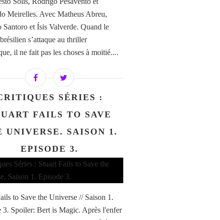
sto Solis, Rodrigo Pesavento et
o Meirelles. Avec Matheus Abreu,
 Santoro et Ísis Valverde. Quand le
résilien s’attaque au thriller
ue, il ne fait pas les choses à moitié....
CRITIQUES SÉRIES :
TUART FAILS TO SAVE
 UNIVERSE. SAISON 1.
EPISODE 3.
ails to Save the Universe // Saison 1.
 3. Spoiler: Bert is Magic. Après l'enfer