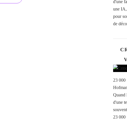
d'une f
une IA,
pour so
de décor
CR
V
23 000 
Hofmann
Quand l
d'une te
souvent
23 000 