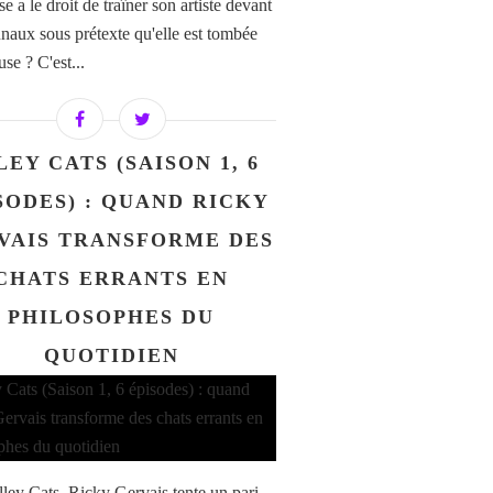
se a le droit de traîner son artiste devant
bunaux sous prétexte qu'elle est tombée
se ? C'est...
LEY CATS (SAISON 1, 6
SODES) : QUAND RICKY
VAIS TRANSFORME DES
CHATS ERRANTS EN
PHILOSOPHES DU
QUOTIDIEN
ley Cats, Ricky Gervais tente un pari