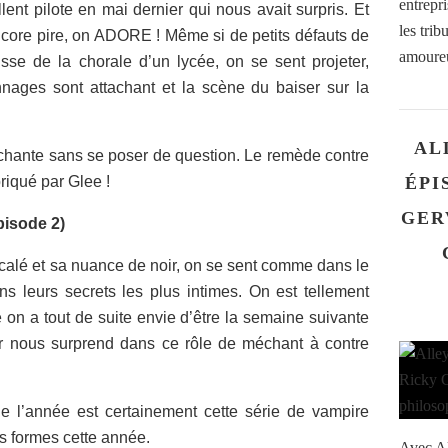
entrepri
lent pilote en mai dernier qui nous avait surpris. Et
les tri
encore pire, on ADORE ! Même si de petits défauts de
amoureu
isse de la chorale d’un lycée, on se sent projeter,
ages sont attachant et la scène du baiser sur la
AL
n chante sans se poser de question. Le remède contre
riqué par Glee !
ÉPI
GER
pisode 2)
écalé et sa nuance de noir, on se sent comme dans le
ns leurs secrets les plus intimes. On est tellement
 on a tout de suite envie d’être la semaine suivante
er nous surprend dans ce rôle de méchant à contre
de l’année est certainement cette série de vampire
es formes cette année.
Avec Al