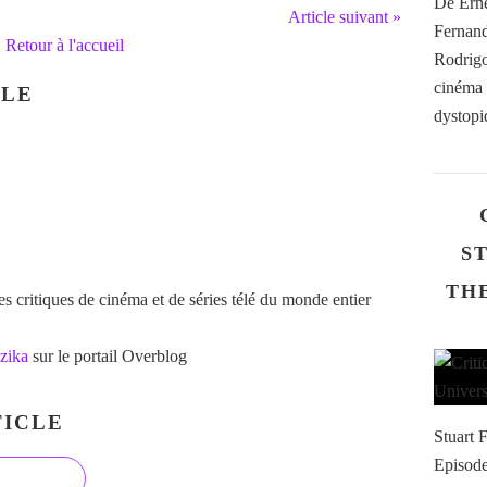
De Erne
Article suivant »
Fernand
Retour à l'accueil
Rodrigo
cinéma b
CLE
dystopiq
S
THE
 critiques de cinéma et de séries télé du monde entier
zika
sur le portail Overblog
ICLE
Stuart F
Episode