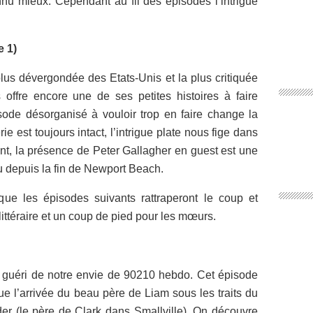
onnu mieux. Cependant au fil des épisodes l’intrigue
e 1)
plus dévergondée des Etats-Unis et la plus critiquée
ffre encore une de ses petites histoires à faire
sode désorganisé à vouloir trop en faire change la
e est toujours intact, l’intrigue plate nous fige dans
, la présence de Peter Gallagher en guest est une
u depuis la fin de Newport Beach.
que les épisodes suivants rattraperont le coup et
littéraire et un coup de pied pour les mœurs.
s guéri de notre envie de 90210 hebdo. Cet épisode
ue l’arrivée du beau père de Liam sous les traits du
r (le père de Clark dans Smallville). On découvre