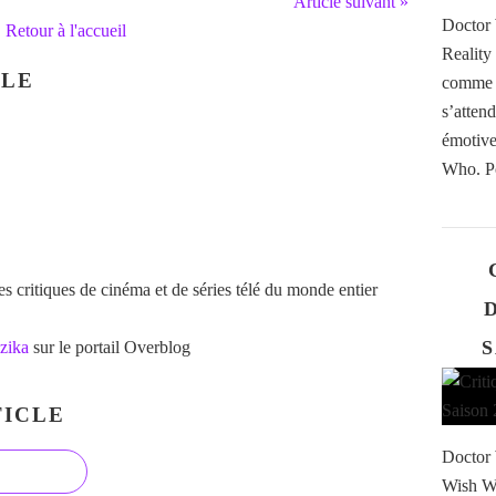
Article suivant »
Doctor 
Retour à l'accueil
Realit
CLE
comme «
s’atten
émotive
Who. Po
 critiques de cinéma et de séries télé du monde entier
S
zika
sur le portail Overblog
ICLE
Doctor 
Wish Wo