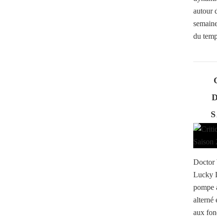
autour 
semaine
du temp
S
Doctor 
Lucky D
pompe a
alterné
aux fon