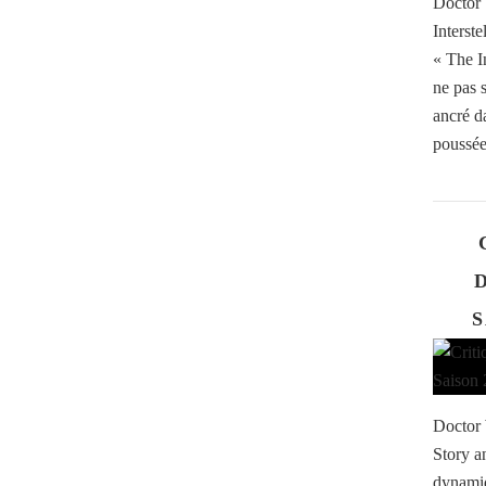
Doctor 
Interst
« The In
ne pas 
ancré d
poussée
S
Doctor 
Story a
dynamiq