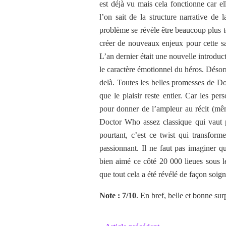
est déjà vu mais cela fonctionne car e
l’on sait de la structure narrative de 
problème se révèle être beaucoup plus 
créer de nouveaux enjeux pour cette sa
L’an dernier était une nouvelle introduc
le caractère émotionnel du héros. Désorm
delà. Toutes les belles promesses de D
que le plaisir reste entier. Car les per
pour donner de l’ampleur au récit (même
Doctor Who assez classique qui vaut p
pourtant, c’est ce twist qui transfo
passionnant. Il ne faut pas imaginer q
bien aimé ce côté 20 000 lieues sous l
que tout cela a été révélé de façon soigné
Note : 7/10
. En bref, belle et bonne surp