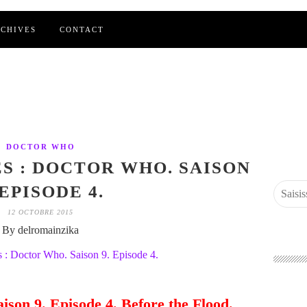
CHIVES
CONTACT
DOCTOR WHO
ES : DOCTOR WHO. SAISON
 EPISODE 4.
12 OCTOBRE 2015
By delromainzika
ison 9. Episode 4. Before the Flood.