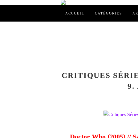
ACCUEIL
CATÉGORIES
AR
CRITIQUES SÉRI
9.
Doctor Who (2005) // Sa