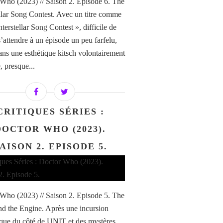
Who (2023) // Saison 2. Episode 6. The
ellar Song Contest. Avec un titre comme
terstellar Song Contest », difficile de
s’attendre à un épisode un peu farfelu,
ans une esthétique kitsch volontairement
, presque...
CRITIQUES SÉRIES :
DOCTOR WHO (2023).
AISON 2. EPISODE 5.
Who (2023) // Saison 2. Episode 5. The
nd the Engine. Après une incursion
ue du côté de UNIT et des mystères