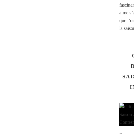
fascina
aime s’
que l’o
la saiso
SAI
I