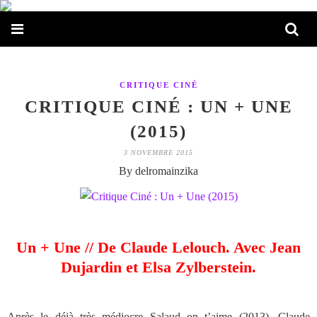
CRITIQUE CINÉ
CRITIQUE CINÉ : UN + UNE
(2015)
3 NOVEMBRE 2015
By delromainzika
Un + Une // De Claude Lelouch. Avec Jean
Dujardin et Elsa Zylberstein.
Après le déjà très médiocre Salaud on t’aime (2013), Claude