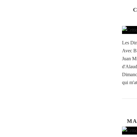
C
Les Dim
Avec Bl
Juan Mi
d'Alaud
Dimanch
qui m'at
MA