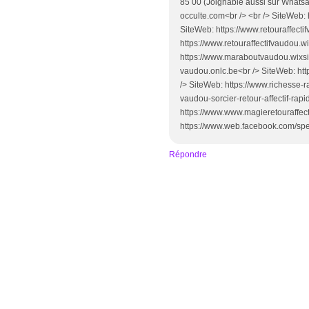
85 00 (Joignable aussi sur Whats
occulte.com<br /> <br /> SiteWeb: h
SiteWeb: https://www.retouraffecti
https://www.retouraffectifvaudou.w
https://www.maraboutvaudou.wixsi
vaudou.onlc.be<br /> SiteWeb: htt
/> SiteWeb: https://www.richesse-r
vaudou-sorcier-retour-affectif-rap
https://www.www.magieretouraffecti
https://www.web.facebook.com/speci
Répondre