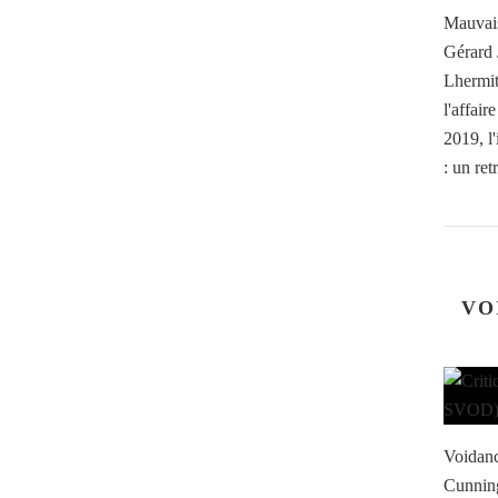
Mauvais
Gérard 
Lhermit
l'affai
2019, l
: un retr
VO
Voidanc
Cunning