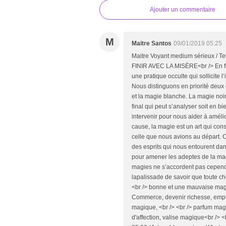
Ajouter un commentaire
M
Maitre Santos
09/01/2019 05:25
Maitre Voyant medium sérieux / T
FINIR AVEC LA MISÈRE<br /> En fin
une pratique occulte qui sollicite l
Nous distinguons en priorité deux 
et la magie blanche. La magie noir
final qui peut s’analyser soit en b
intervenir pour nous aider à amélio
cause, la magie est un art qui con
celle que nous avions au départ. C
des esprits qui nous entourent dans
pour amener les adeptes de la magi
magies ne s’accordent pas cepend
lapalissade de savoir que toute ch
<br /> bonne et une mauvaise magi
Commerce, devenir richesse, emploi
magique, <br /> <br /> parfum magiq
d'affection, valise magique<br /> 