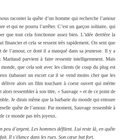
 nous raconter la quête d’un homme qui recherche l’amour
e et qui ne pourra l’arrêter. C’est un garçon solitaire, qui
uer que tout cela fonctionne assez bien. L’idée derrière la
ut financier et cela se ressent très rapidement. On sent que
t de l’amour, ce dont il a manqué dans sa jeunesse. Il y a
 Maritaud parvient à faire ressentir intelligemment. Mais
monde, que cela soit avec les clients (le coup du plug est
eux (tabasser un escort car il se vend moins cher que les
t délivre alors un film touchant à coeur ouvert qui mérite
ut alors ressembler à son titre, « Sauvage » et de ce point de
semble. Je dirais même que la barbarie du monde qui entoure
ternelle quête de l’amour. Par moment, Sauvage ressemble à
 de ce monde pas très joyeux.
n peu d’argent. Les hommes défilent. Lui reste là, en quête
ait. Il s’élance dans les rues. Son cœur bat fort.