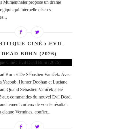
os Mumenthaler propose un drame
ogique qui interpelle dès ses
s...
RITIQUE CINÉ : EVIL
DEAD BURN (2026)
ad Burn // De Sébastien Vaniček. Avec
a Yacoub, Hunter Doohan et Luciane
n. Quand Sébastien Vaniček a été
é aux commandes du nouvel Evil Dead,
franchement curieux de voir le résultat.
a claque Vermines, confier...