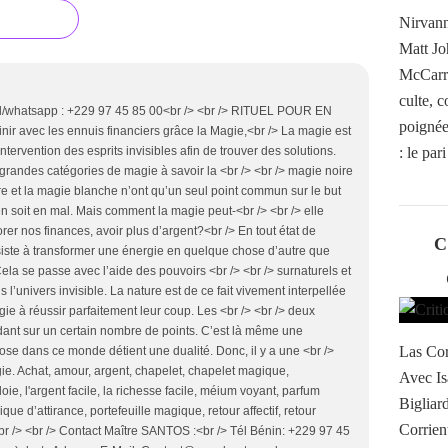
Nirvann
Matt Jo
McCarro
culte, 
el/whatsapp : +229 97 45 85 00<br /> <br /> RITUEL POUR EN
poignée 
ir avec les ennuis financiers grâce la Magie,<br /> La magie est
: le par
’intervention des esprits invisibles afin de trouver des solutions.
grandes catégories de magie à savoir la <br /> <br /> magie noire
e et la magie blanche n’ont qu’un seul point commun sur le but
ien soit en mal. Mais comment la magie peut-<br /> <br /> elle
rer nos finances, avoir plus d’argent?<br /> En tout état de
C
siste à transformer une énergie en quelque chose d’autre que
ela se passe avec l’aide des pouvoirs <br /> <br /> surnaturels et
 l’univers invisible. La nature est de ce fait vivement interpellée
e à réussir parfaitement leur coup. Les <br /> <br /> deux
ant sur un certain nombre de points. C’est là même une
Las Cor
ose dans ce monde détient une dualité. Donc, il y a une <br />
e. Achat, amour, argent, chapelet, chapelet magique,
Avec Is
e, l'argent facile, la richesse facile, méium voyant, parfum
Bigliar
ue d’attirance, portefeuille magique, retour affectif, retour
Corrient
<br /> <br /> Contact Maître SANTOS :<br /> Tél Bénin: +229 97 45