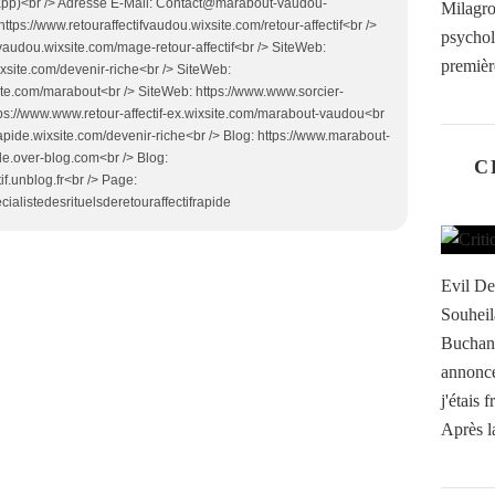
app)<br /> Adresse E-Mail: Contact@marabout-vaudou-
Milagr
ttps://www.retouraffectifvaudou.wixsite.com/retour-affectif<br />
psychol
fvaudou.wixsite.com/mage-retour-affectif<br /> SiteWeb:
première
ixsite.com/devenir-riche<br /> SiteWeb:
te.com/marabout<br /> SiteWeb: https://www.www.sorcier-
ps://www.www.retour-affectif-ex.wixsite.com/marabout-vaudou<br
apide.wixsite.com/devenir-riche<br /> Blog: https://www.marabout-
ide.over-blog.com<br /> Blog:
C
f.unblog.fr<br /> Page:
alistedesrituelsderetouraffectifrapide
Evil De
Souheil
Buchana
annonc
j'étais 
Après l