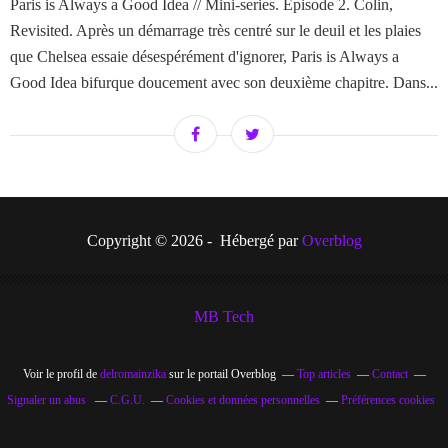
Paris is Always a Good Idea // Mini-series. Episode 2. Colin,
Revisited. Après un démarrage très centré sur le deuil et les plaies
que Chelsea essaie désespérément d'ignorer, Paris is Always a
Good Idea bifurque doucement avec son deuxième chapitre. Dans...
Copyright © 2026 - Hébergé par
Overblog
MB Tech
Voir le profil de
delromainzika
sur le portail Overblog
Top articles
Contact
Signaler un abus
C.G.U.
Cookies et données personnelles
Préférences cookies