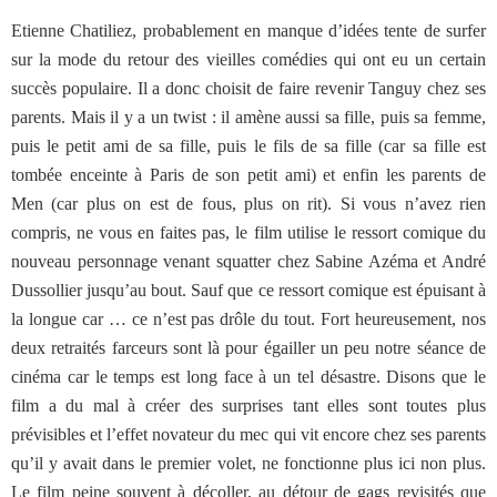
Etienne Chatiliez, probablement en manque d’idées tente de surfer
sur la mode du retour des vieilles comédies qui ont eu un certain
succès populaire. Il a donc choisit de faire revenir Tanguy chez ses
parents. Mais il y a un twist : il amène aussi sa fille, puis sa femme,
puis le petit ami de sa fille, puis le fils de sa fille (car sa fille est
tombée enceinte à Paris de son petit ami) et enfin les parents de
Men (car plus on est de fous, plus on rit). Si vous n’avez rien
compris, ne vous en faites pas, le film utilise le ressort comique du
nouveau personnage venant squatter chez Sabine Azéma et André
Dussollier jusqu’au bout. Sauf que ce ressort comique est épuisant à
la longue car … ce n’est pas drôle du tout. Fort heureusement, nos
deux retraités farceurs sont là pour égailler un peu notre séance de
cinéma car le temps est long face à un tel désastre. Disons que le
film a du mal à créer des surprises tant elles sont toutes plus
prévisibles et l’effet novateur du mec qui vit encore chez ses parents
qu’il y avait dans le premier volet, ne fonctionne plus ici non plus.
Le film peine souvent à décoller, au détour de gags revisités que