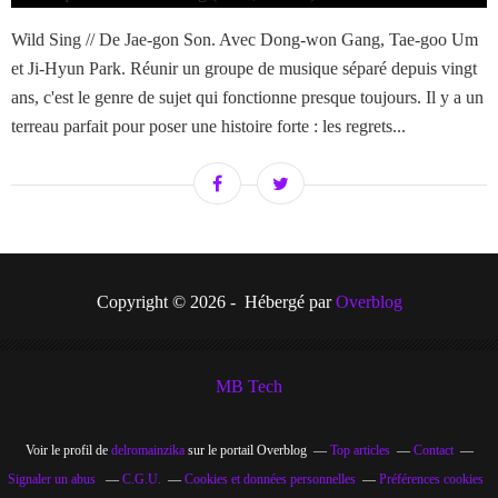
Wild Sing // De Jae-gon Son. Avec Dong-won Gang, Tae-goo Um
et Ji-Hyun Park. Réunir un groupe de musique séparé depuis vingt
ans, c'est le genre de sujet qui fonctionne presque toujours. Il y a un
terreau parfait pour poser une histoire forte : les regrets...
Copyright © 2026 - Hébergé par
Overblog
MB Tech
Voir le profil de
delromainzika
sur le portail Overblog
Top articles
Contact
Signaler un abus
C.G.U.
Cookies et données personnelles
Préférences cookies