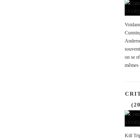
Voidanc
Cunning
Anderso
souvent
on se ré
mêmes e
CRIT
(2
Kill Tr