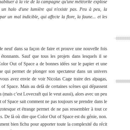
habituer à la vie de la campagne qu'une météorite explose
s un halo d'une lumière qui n'existe pas. Peu à peu, la
r un mal indicible, qui affecte la flore, la faune... et les
de neuf dans sa façon de faire et prouve une nouvelle fois
 étonnants. Sauf que tous les projets dans lesquels il se
olor Out of Space a de bonnes idées sur le papier et une
ue qui permet de plonger son spectateur dans un univers
i vous avez envie de voir Nicolas Cage traire des alpagas,
t of Space. Mais au delà de certaines scènes qui dépassent
(mais c’est Lovecraft qui le veut aussi), alors avec un peu
t of Space sait comment ne pas toujours se prendre dans le
grotesque et étrange permet de ne pas ressembler à tout ce
ns. De là où dire que Color Out of Space est du génie, non.
ment bien fichu pour apporter toute la complexité du récit