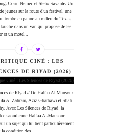
ng, Corin Nemec et Stelio Savante. Un
e jeunes sur la route d'un festival, une
qui tombe en panne au milieu du Texas,
 louche dans un van qui propose de les
r et un motel...
RITIQUE CINÉ : LES
ENCES DE RIYAD (2026)
ences de Riyad // De Haifaa Al Mansour.
la Al Zahrani, Aziz Gharbawi et Shafi
hy. Avec Les Silences de Riyad, la
trice saoudienne Haifaa Al-Mansour
sur un sujet qui lui tient particulièrement
 la condition des...