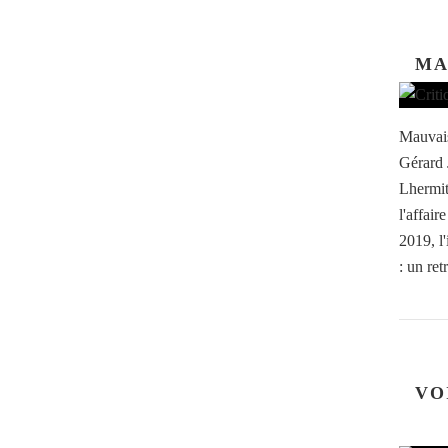
MA
Mauvais
Gérard 
Lhermit
l'affai
2019, l
: un retr
VO