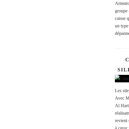
Armstro
groupe d
caisse 
un type
dépanne
C
SIL
Les sil
Avec Mi
Al Hart
réalisa
revient 
à cœur :