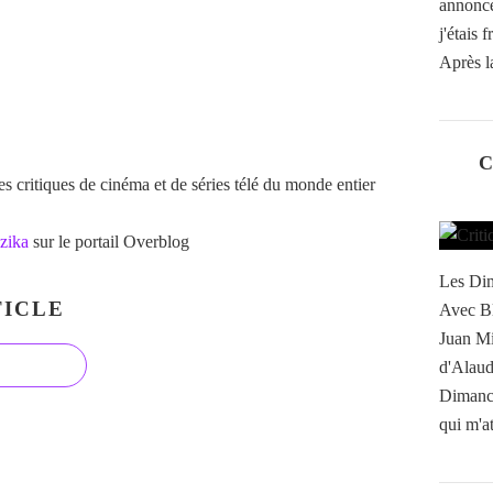
annonc
j'étais 
Après l
C
 critiques de cinéma et de séries télé du monde entier
zika
sur le portail Overblog
Les Dim
ICLE
Avec Bl
Juan Mi
d'Alaud
Dimanch
qui m'at