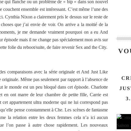
nche qui flanche ou un problème de « bip » dans son nouvel
e couchent ensemble est intéressant. C’est même l’une des
ici. Cynthia Nixon a clairement pris le dessus sur le reste de
 choses que j’ai envie de voir. On arrive a la moitié de la
s moments, je me demande vraiment pourquoi on a eu And
eur épisode mais il ne change pas spécialement mon avis sur
cette folie du reboot/suite, de faire revenir Sex and the City.
VO
des comparaisons avec la série originale et And Just Like
CR
rie originale. Même pas seulement par rapport à l’absence de
out le monde est un peu bloqué dans cet épisode. Charlotte
JUS
et en ont marre de leur chambre de petite fille, Carrie est
3
t cet appartement ultra moderne qui ne lui correspond pas
rs qu’elle pense constamment à Che. Les scènes de fantasme
’aime la relation entre les deux femmes cela n’a ici aucun
que l’on passe à autre chose rapidement. Les nouveaux