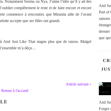
nts. Notamment Seema ou Nya. J’aime l’idée qu’il y ait des
And Jus
oublier complètement le reste et de faire encore et encore
Part o
rrie commence à rencontrer, que Miranda aille de l’avant
saisons
rlotte accepte que ses filles ont grandi.
étranges
dernier
que spec
où And Just Like That stagne plus que de raison. Malgré
s, l’ensemble m’a déçu…
CR
JUS
Article suivant »
Retour à l'accueil
CLE
And Jus
Forget 