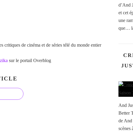
d’And J
et cet 
une ram
que… la
 critiques de cinéma et de séries télé du monde entier
CR
zika
sur le portail Overblog
JUS
ICLE
And Jus
Better 
de And 
scènes à