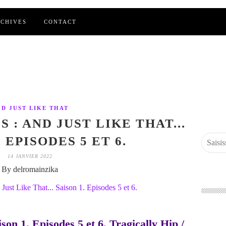
CHIVES
CONTACT
D JUST LIKE THAT
 : AND JUST LIKE THAT...
 EPISODES 5 ET 6.
14 JANVIER 2022
By delromainzika
son 1. Episodes 5 et 6. Tragically Hip /