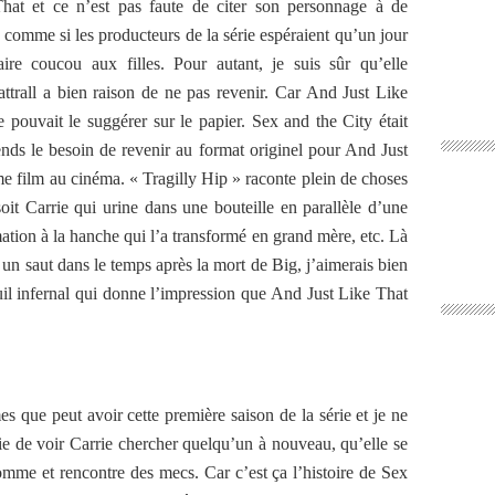
t et ce n’est pas faute de citer son personnage à de
 comme si les producteurs de la série espéraient qu’un jour
re coucou aux filles. Pour autant, je suis sûr qu’elle
attrall a bien raison de ne pas revenir. Car And Just Like
e pouvait le suggérer sur le papier. Sex and the City était
ends le besoin de revenir au format originel pour And Just
me film au cinéma. « Tragilly Hip » raconte plein de choses
oit Carrie qui urine dans une bouteille en parallèle d’une
ation à la hanche qui l’a transformé en grand mère, etc. Là
s un saut dans le temps après la mort de Big, j’aimerais bien
uil infernal qui donne l’impression que And Just Like That
s que peut avoir cette première saison de la série et je ne
vie de voir Carrie chercher quelqu’un à nouveau, qu’elle se
omme et rencontre des mecs. Car c’est ça l’histoire de Sex