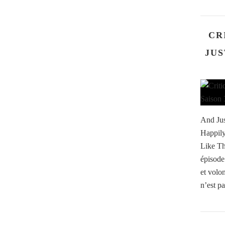
CR
JUS
And Jus
Happily
Like Th
épisode 
et volo
n’est pa