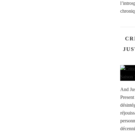
l’intro
chroniq
CR
JUS
And Jus
Present
désinté
réjouiss
personn
décennie