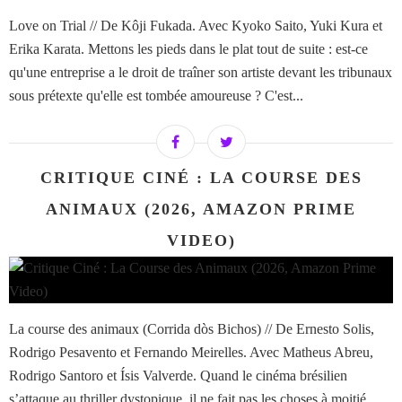
Love on Trial // De Kôji Fukada. Avec Kyoko Saito, Yuki Kura et
Erika Karata. Mettons les pieds dans le plat tout de suite : est-ce
qu'une entreprise a le droit de traîner son artiste devant les tribunaux
sous prétexte qu'elle est tombée amoureuse ? C'est...
CRITIQUE CINÉ : LA COURSE DES
ANIMAUX (2026, AMAZON PRIME
VIDEO)
La course des animaux (Corrida dòs Bichos) // De Ernesto Solis,
Rodrigo Pesavento et Fernando Meirelles. Avec Matheus Abreu,
Rodrigo Santoro et Ísis Valverde. Quand le cinéma brésilien
s’attaque au thriller dystopique, il ne fait pas les choses à moitié....