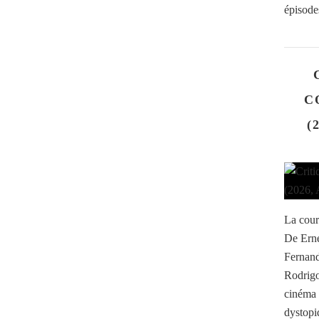
épisode
C
(
La cour
De Erne
Fernand
Rodrigo
cinéma b
dystopiq