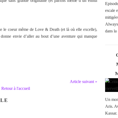
sque sans grande originalité (et parfois même d’un ennui
Episode
escale 
mitigées
Always
este le coeur même de Love & Death (et là où elle excelle),
dans la 
i donne envie d’aller au bout d’une aventure qui manque
Article suivant »
Retour à l'accueil
Un mond
CLE
Aris. A
Kassar.