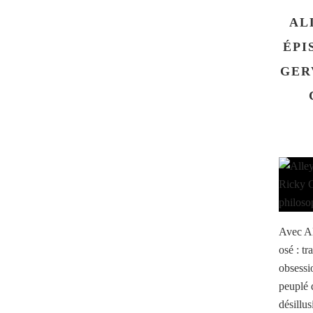
AL
ÉPI
GER
Avec Al
osé : t
obsessi
peuplé d
désillu