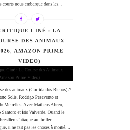
s courts nous embarque dans les...
CRITIQUE CINÉ : LA
OURSE DES ANIMAUX
2026, AMAZON PRIME
VIDEO)
se des animaux (Corrida dòs Bichos) //
sto Solis, Rodrigo Pesavento et
o Meirelles. Avec Matheus Abreu,
 Santoro et Ísis Valverde. Quand le
résilien s’attaque au thriller
ue, il ne fait pas les choses à moitié....