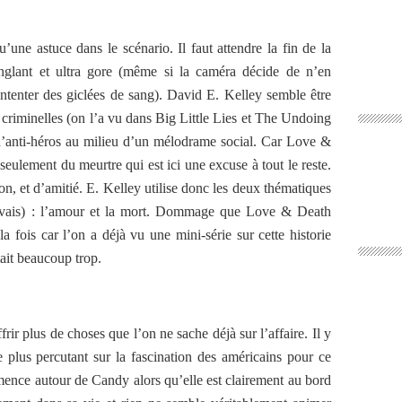
une astuce dans le scénario. Il faut attendre la fin de la
anglant et ultra gore (même si la caméra décide de n’en
ontenter des giclées de sang). David E. Kelley semble être
criminelles (on l’a vu dans Big Little Lies et The Undoing
d’anti-héros au milieu d’un mélodrame social. Car Love &
 seulement du meurtre qui est ici une excuse à tout le reste.
on, et d’amitié. E. Kelley utilise donc les deux thématiques
mauvais) : l’amour et la mort. Dommage que Love & Death
a fois car l’on a déjà vu une mini-série sur cette historie
tait beaucoup trop.
r plus de choses que l’on ne sache déjà sur l’affaire. Il y
e plus percutant sur la fascination des américains pour ce
ence autour de Candy alors qu’elle est clairement au bord