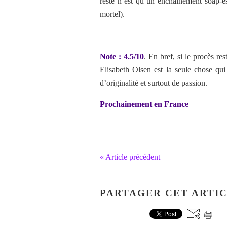
reste n’est qu’un enchainement soap-e
mortel).
Note : 4.5/10
. En bref, si le procès r
Elisabeth Olsen est la seule chose qu
d’originalité et surtout de passion.
Prochainement en France
« Article précédent
PARTAGER CET ARTI