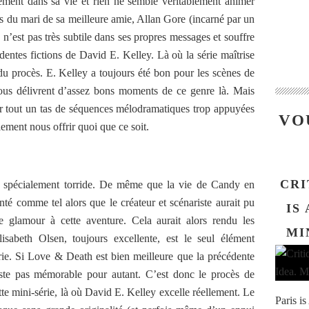
mement dans sa vie et rien ne semble véritablement animer
s du mari de sa meilleure amie, Allan Gore (incarné par un
’est pas très subtile dans ses propres messages et souffre
dentes fictions de David E. Kelley. Là où la série maîtrise
 du procès. E. Kelley a toujours été bon pour les scènes de
nous délivrent d’assez bons moments de ce genre là. Mais
rcir tout un tas de séquences mélodramatiques trop appuyées
VO
lement nous offrir quoi que ce soit.
CRI
as spécialement torride. De même que la vie de Candy en
té comme tel alors que le créateur et scénariste aurait pu
IS
e glamour à cette aventure. Cela aurait alors rendu les
MI
sabeth Olsen, toujours excellente, est le seul élément
ie. Si Love & Death est bien meilleure que la précédente
reste pas mémorable pour autant. C’est donc le procès de
ette mini-série, là où David E. Kelley excelle réellement. Le
Paris i