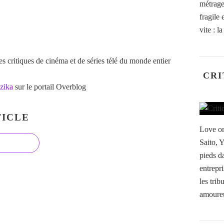
métrage
fragile
vite : l
 critiques de cinéma et de séries télé du monde entier
CRI
zika
sur le portail Overblog
ICLE
Love on
Saito, 
pieds da
entrepri
les tri
amoureu