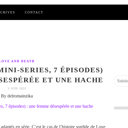
CHIVES
CONTACT
LOVE AND DEATH
INI-SERIES, 7 ÉPISODES)
SESPÉRÉE ET UNE HACHE
5 JUIN 2023
By delromainzika
e adaptés en série. C’est le cas de l’histoire sordide de Love