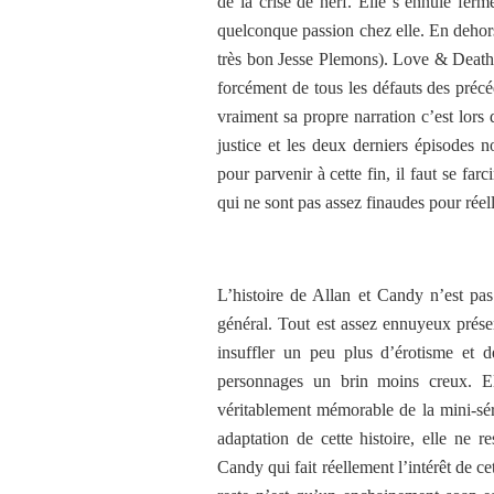
de la crise de nerf. Elle s’ennuie fer
quelconque passion chez elle. En dehor
très bon Jesse Plemons). Love & Death n
forcément de tous les défauts des précé
vraiment sa propre narration c’est lors
justice et les deux derniers épisodes 
pour parvenir à cette fin, il faut se fa
qui ne sont pas assez finaudes pour réel
L’histoire de Allan et Candy n’est p
général. Tout est assez ennuyeux présen
insuffler un peu plus d’érotisme et d
personnages un brin moins creux. Eli
véritablement mémorable de la mini-sér
adaptation de cette histoire, elle ne 
Candy qui fait réellement l’intérêt de c