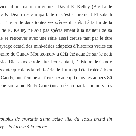
ent d’un maître du genre : David E. Kelley (Big Little
 & Death reste imparfaite et c’est clairement Elizabeth
 Elle brille dans toutes ses scènes du début à la fin de la
 de E. Kelley ne soit pas spécialement à la hauteur de sa
 se retrouver avec une série aussi creuse tant par le titre
aysage actuel des mini-séries adaptées d’histoires vraies est
stoire de Candy Montgomery a déjà été adaptée sur le petit
ica Biel dans le rôle titre. Pour autant, l’histoire de Candy
essante que dans la mini-série de Hulu (qui était ratée à bien
ci Candy, une femme au foyer texane qui dans les années 80
che son amie Betty Gore (incarnée ici par la toujours très
ouples de croyants d'une petite ville du Texas prend fin
... la tueuse à la hache.