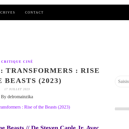
CHIVES
CONTACT
CRITIQUE CINÉ
 : TRANSFORMERS : RISE
 BEASTS (2023)
17 JUILLET 2023
By delromainzika
he Beasts // De Steven Caple Jr. Avec