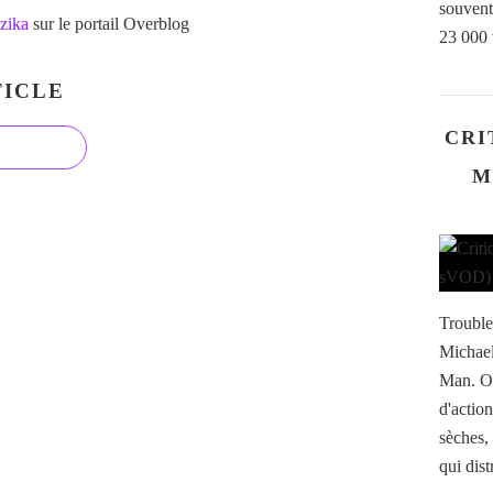
souvent
zika
sur le portail Overblog
23 000 
ICLE
CRI
M
Trouble
Michael
Man. On
d'actio
sèches,
qui dist