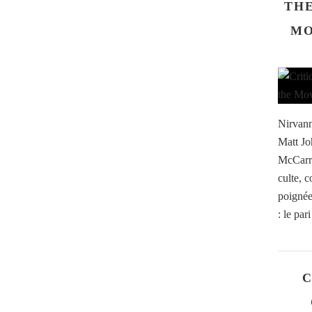
THE
MO
Nirvann
Matt Jo
McCarro
culte, 
poignée 
: le par
C