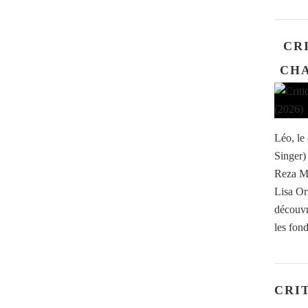
CRI
CHA
Léo, le
Singer)
Reza Me
Lisa Or
découvr
les fond
CRI