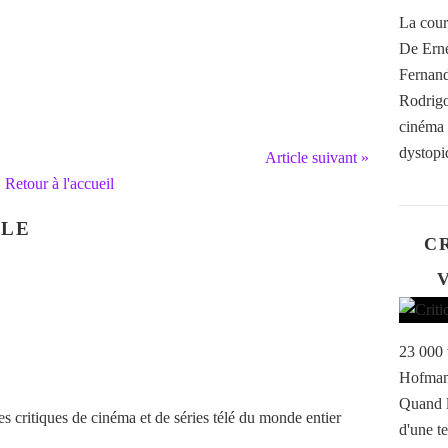
La cour
De Erne
Fernand
Rodrigo
cinéma b
dystopiq
Article suivant »
Retour à l'accueil
CLE
CR
V
23 000 
Hofmann
Quand l
 critiques de cinéma et de séries télé du monde entier
d'une te