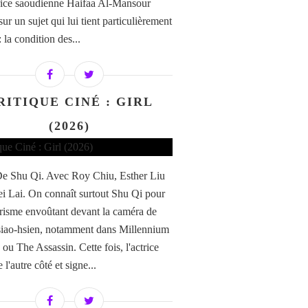
trice saoudienne Haifaa Al-Mansour
sur un sujet qui lui tient particulièrement
 la condition des...
RITIQUE CINÉ : GIRL
(2026)
 De Shu Qi. Avec Roy Chiu, Esther Liu
ei Lai. On connaît surtout Shu Qi pour
risme envoûtant devant la caméra de
iao-hsien, notamment dans Millennium
u The Assassin. Cette fois, l'actrice
 l'autre côté et signe...