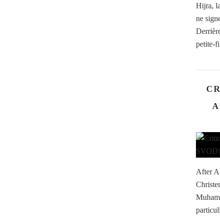
Hijra, 
ne sign
Derrièr
petite-f
CR
A
After A
Christe
Muhamm
particu