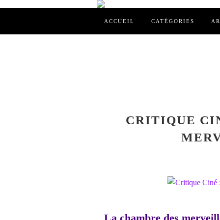
ACCUEIL
CATÉGORIES
AR
CRITIQUE CI
MERV
La chambre des merveille