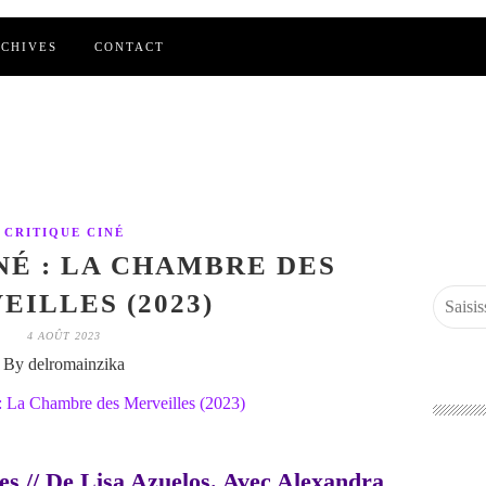
CHIVES
CONTACT
CRITIQUE CINÉ
NÉ : LA CHAMBRE DES
EILLES (2023)
4 AOÛT 2023
By delromainzika
s // De Lisa Azuelos. Avec Alexandra