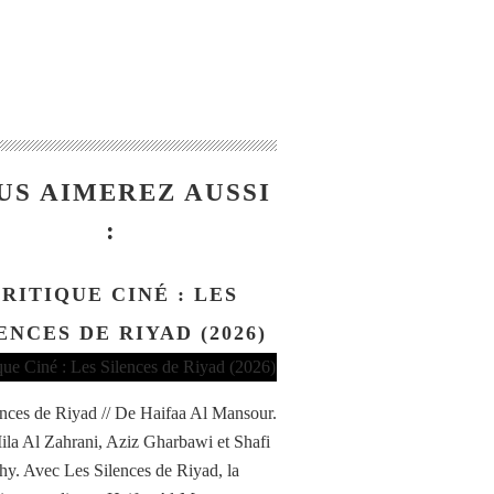
US AIMEREZ AUSSI
:
RITIQUE CINÉ : LES
ENCES DE RIYAD (2026)
ences de Riyad // De Haifaa Al Mansour.
la Al Zahrani, Aziz Gharbawi et Shafi
hy. Avec Les Silences de Riyad, la