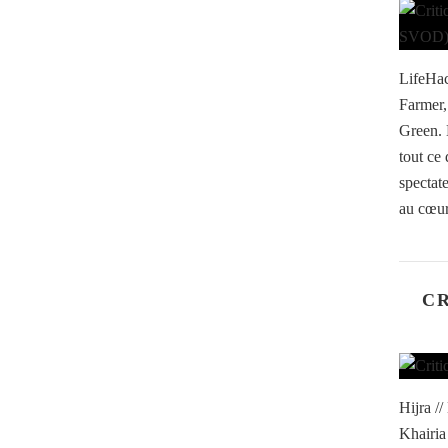
LifeHac
Farmer
Green. 
tout ce 
spectat
au cœur
CR
Hijra /
Khairia