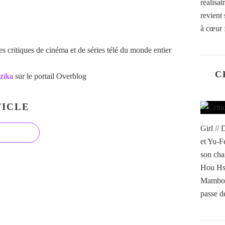
réalisa
revient 
à cœur :
 critiques de cinéma et de séries télé du monde entier
C
zika
sur le portail Overblog
ICLE
Girl //
et Yu-F
son cha
Hou Hs
Mambo o
passe de