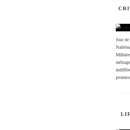
CRI
Jour de
Nahéma 
Millair
métrage
indiffér
promess
LI