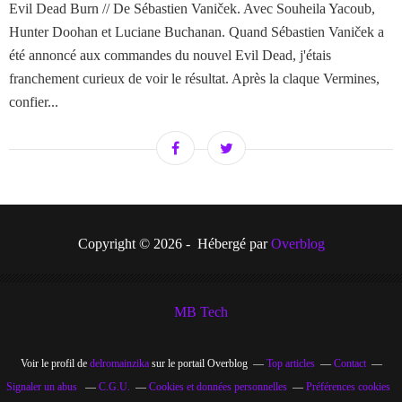
Evil Dead Burn // De Sébastien Vaniček. Avec Souheila Yacoub,
Hunter Doohan et Luciane Buchanan. Quand Sébastien Vaniček a
été annoncé aux commandes du nouvel Evil Dead, j'étais
franchement curieux de voir le résultat. Après la claque Vermines,
confier...
Copyright © 2026 - Hébergé par
Overblog
MB Tech
Voir le profil de
delromainzika
sur le portail Overblog
Top articles
Contact
Signaler un abus
C.G.U.
Cookies et données personnelles
Préférences cookies