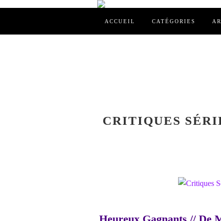
ACCUEIL
CATÉGORIES
AR
CRITIQUES SÉRI
Heureux Gagnants // De 