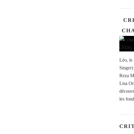
CRI
CHA
Léo, le
Singer)
Reza Me
Lisa Or
découvr
les fond
CRI