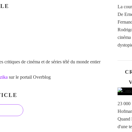
CLE
La cour
De Erne
Fernand
Rodrigo
cinéma b
dystopiq
 critiques de cinéma et de séries télé du monde entier
CR
zika
sur le portail Overblog
V
ICLE
23 000 
Hofmann
Quand l
d'une te