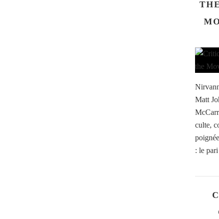
THE
MO
Nirvann
Matt Jo
McCarro
culte, 
poignée 
: le par
C