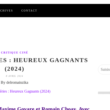
CHIVES
CONTACT
CRITIQUE CINÉ
ES : HEUREUX GAGNANTS
(2024)
8 AVRIL 2024
By delromainzika
Maxime Govare et Romain Choay. Avec