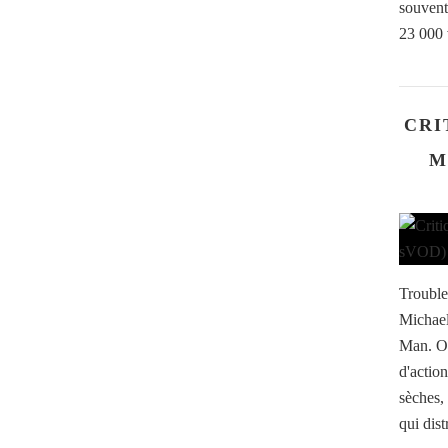
souvent
23 000 
CRI
M
Trouble
Michael
Man. On
d'actio
sèches,
qui dist